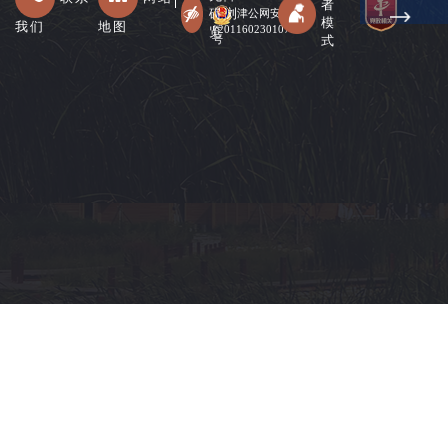
者
碍浏
津公网安备
模
我们
地图
12011602301078
览
式
号