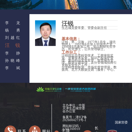
汪锐
李龙
生态城党委常委、管委会副主任
杨勇
刘越红
基本信息：
汪锐，男，汉族，1977年1月生，湖北
汪锐
鄂州人，2001年6月加入中国共产党，
1998年8月参加工作，全日制研究生学
历，哲学博士，公共管理硕士。
工作分工：
李静
汪锐同志负责科学技术、工商审批监
管、质量技术监督、知识产权保护管
孙晓峰
理、食品药品安全监管、智慧城市管
理、数据交易管理，及分管领域招商引
资和安全生产工作；
李斌
分管科技创新局、市场监督管理局、数
据局、北方大数据交易（服务）中心。
主办单位：中新
天津生态城管委
会办公室
备案号：
津ICP备
2026004273号-1
国家部委
网站标识码：
长
1201160010
无障
联系
网站