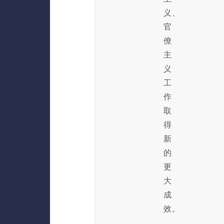
义、
官
僚
主
义
工
作
取
得
新
的
更
大
成
效。