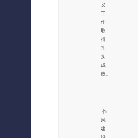
义
工
作
取
得
扎
实
成
效。
作
风
建
设