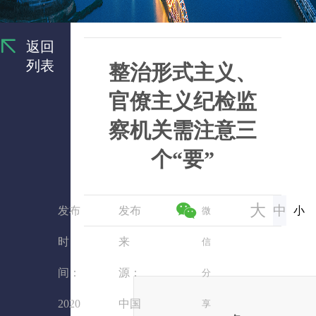
返回
列表
整治形式主义、
官僚主义纪检监
察机关需注意三
个“要”
大
中
发布
发布
小
微
时
来
信
间：
源：
分
2020
中国
享