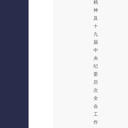
精
神
及
十
九
届
中
央
纪
委
历
次
全
会
工
作