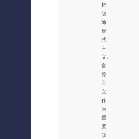
把
破
除
形
式
主
义、
官
僚
主
义
作
为
重
要
政