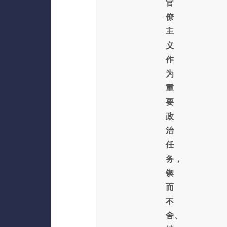
官
僚
主
义
作
为
重
要
政
治
任
务，
锲
而
不
舍、