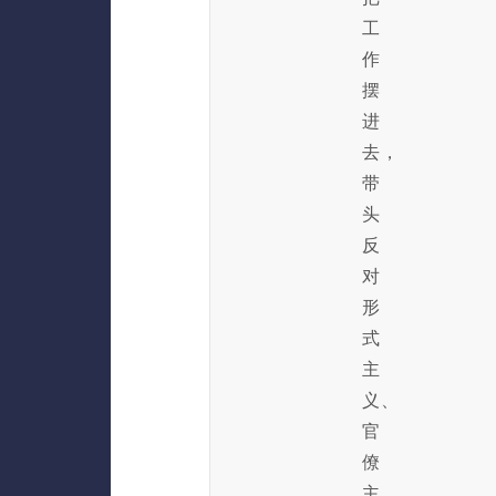
工
作
摆
进
去，
带
头
反
对
形
式
主
义、
官
僚
主