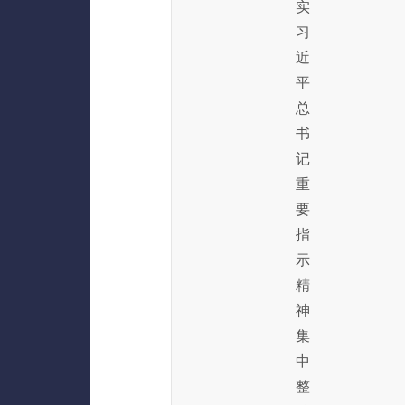
实
习
近
平
总
书
记
重
要
指
示
精
神
集
中
整