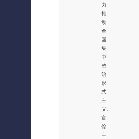
力
推
动
全
国
集
中
整
治
形
式
主
义、
官
僚
主