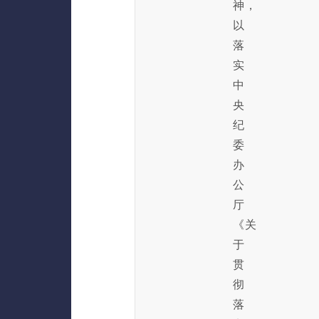
神，
以
落
实
中
央
纪
委
办
公
厅
《关
于
贯
彻
落