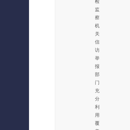
检
监
察
机
关
信
访
举
报
部
门
充
分
利
用
覆