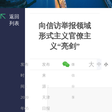
返回
列表
向信访举报领域
形式主义官僚主
义“亮剑”
大
中
发布
发布
小
微
时
来
信
间：
源：
分
2020
天津
享
年05
日报