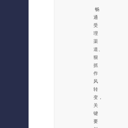
畅
通
受
理
渠
道、
狠
抓
作
风
转
变，
关
键
要