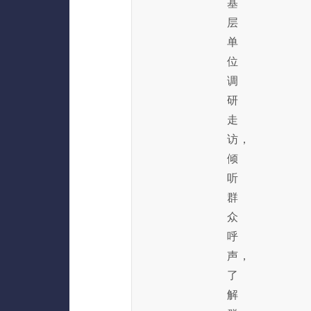
基
层
单
位
调
研
走
访，
倾
听
群
众
呼
声，
了
解