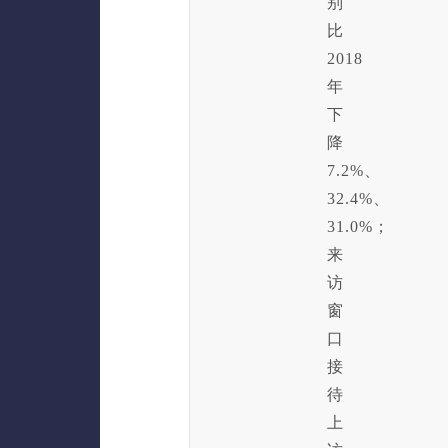
别
比
2018
年
下
降
7.2%、
32.4%、
31.0%；
来
访
窗
口
接
待
上