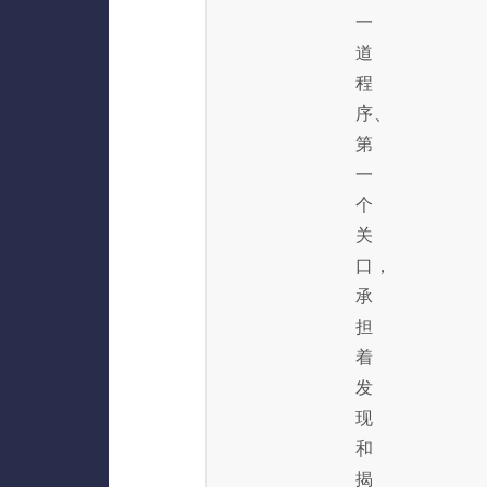
一
道
程
序、
第
一
个
关
口，
承
担
着
发
现
和
揭