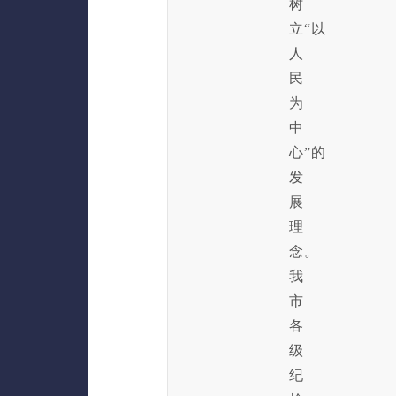
树
立“以
人
民
为
中
心”的
发
展
理
念。
我
市
各
级
纪