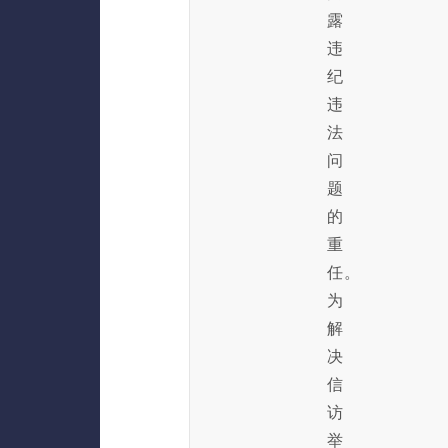
露
违
纪
违
法
问
题
的
重
任。
为
解
决
信
访
举