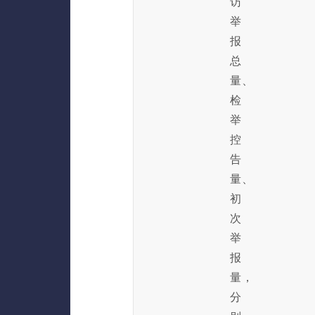
访
举
报
总
量、
检
举
控
告
量、
初
次
举
报
量，
分