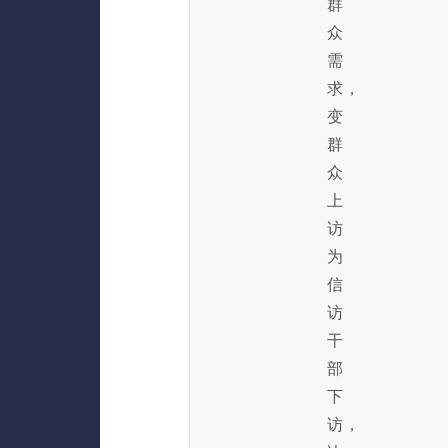
群
众
需
求，
变
群
众
上
访
为
信
访
干
部
下
访，