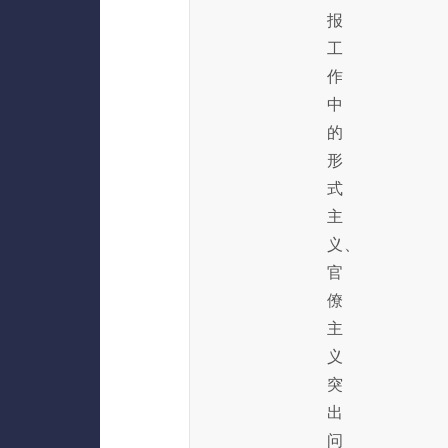
报
工
作
中
的
形
式
主
义、
官
僚
主
义
突
出
问