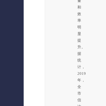
量
和
效
率
明
显
提
升。
据
统
计，
2019
年，
全
市
信