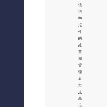
信
访
举
报
件
的
处
置
和
管
理，
着
力
提
高
信