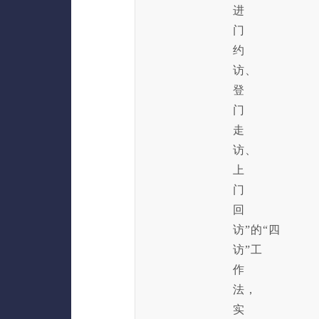
进
门
约
访、
登
门
走
访、
上
门
回
访”的“四
访”工
作
法，
实