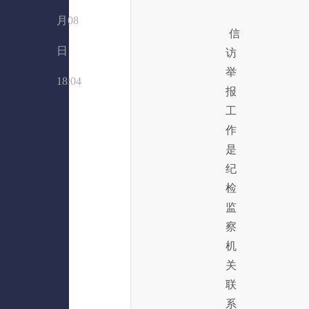
月08
信
日
访
举
18:04
报
工
作
是
纪
检
监
察
机
关
联
系