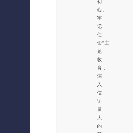
初
心、
牢
记
使
命”主
题
教
育，
深
入
信
访
量
大
的