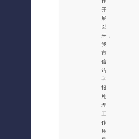
作
开
展
以
来，
我
市
信
访
举
报
处
理
工
作
质