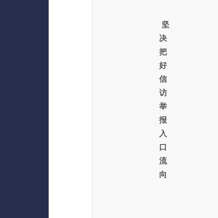
坚
决
把
好
信
访
举
报
入
口
流
向