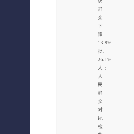
访
群
众
下
降
13.8%
批、
26.1%
人；
人
民
群
众
对
纪
检