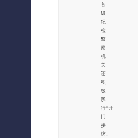
各
级
纪
检
监
察
机
关
还
积
极
践
行“开
门
接
访、