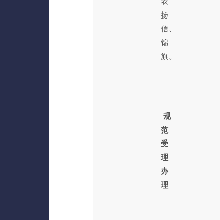
表
扬
信、
锦
旗。
规
范
受
理
办
理