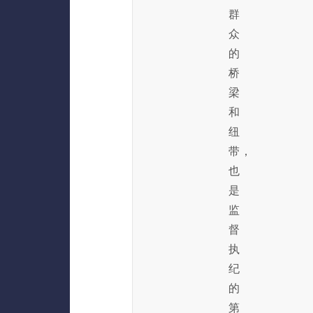
群
众
的
桥
梁
和
纽
带，
也
是
监
督
执
纪
的
第