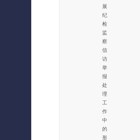
展
纪
检
监
察
信
访
举
报
处
理
工
作
中
的
形