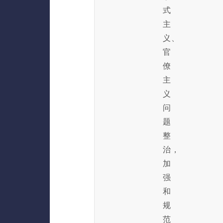
式
主
义、
官
僚
主
义
问
题
整
治，
加
强
和
规
范