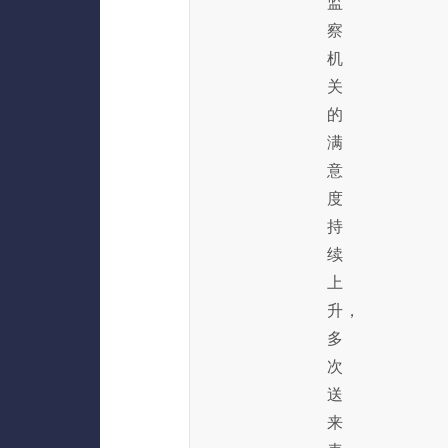
监
察
机
关
的
满
意
度
持
续
上
升，
多
次
送
来