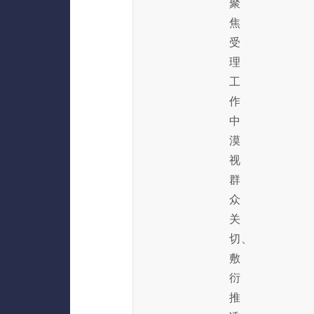
聚
焦
受
理
工
作
中
漠
视
群
众
关
切、
敷
衍
推