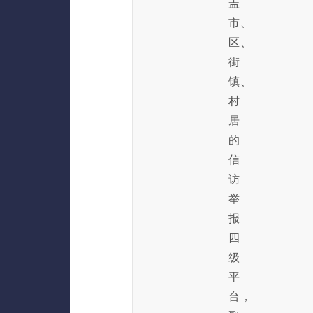
盖
市、
区、
街
镇、
村
居
的
信
访
举
报
四
级
平
台，