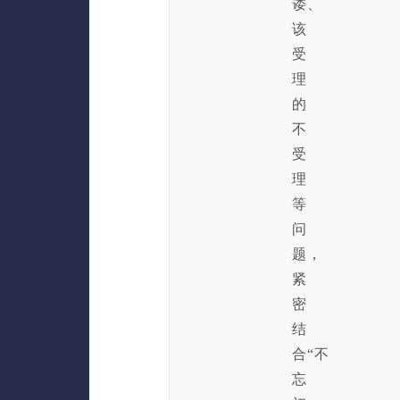
诿、
该
受
理
的
不
受
理
等
问
题，
紧
密
结
合“不
忘