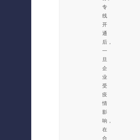
专
线
开
通
后，
一
旦
企
业
受
疫
情
影
响，
在
合