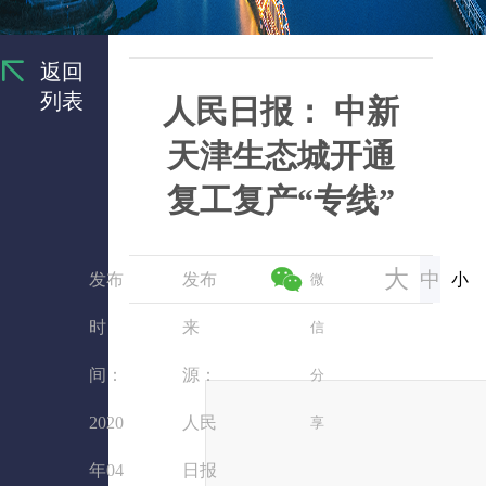
返回
列表
人民日报： 中新
天津生态城开通
复工复产“专线”
大
中
发布
发布
小
微
时
来
信
间：
源：
分
2020
人民
享
年04
日报