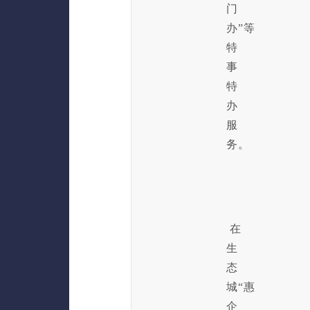
门
办”等
特
事
特
办
服
务。
在
生
态
城“惠
企