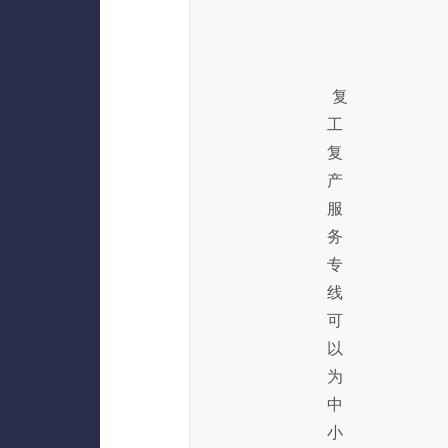
复
工
复
产
服
务
专
线
可
以
为
中
小