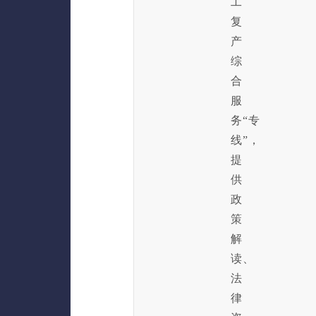
工
复
产
综
合
服
务“专
线”，
提
供
政
策
解
读、
法
律