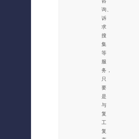
咨
询、
诉
求
搜
集
等
服
务，
只
要
是
与
复
工
复