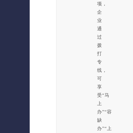
项，
企
业
通
过
拨
打
专
线，
可
享
受“马
上
办”“容
缺
办”“上