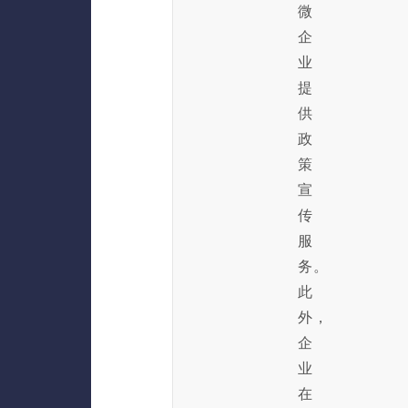
微
企
业
提
供
政
策
宣
传
服
务。
此
外，
企
业
在