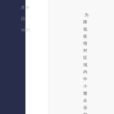
月19
为
日
降
低
16:25
疫
情
对
区
域
内
中
小
微
企
业