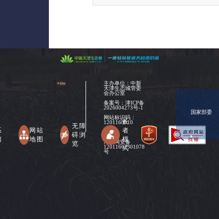
主办单位：中新
天津生态城管委
会办公室
备案号：
津ICP备
2026004273号-1
国家部委
网站标识码：
长
1201160010
无障
系
网站
者
碍浏
们
地图
模
津公网安备
览
式
12011602301078
号