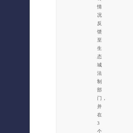
情
况
反
馈
至
生
态
城
法
制
部
门，
并
在
3
个