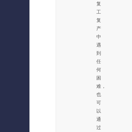
复
工
复
产
中
遇
到
任
何
困
难，
也
可
以
通
过