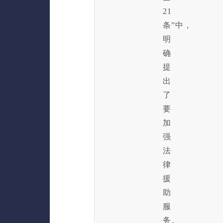
21
条”中，
明
确
提
出
了
要
加
强
法
律
援
助
服
务。