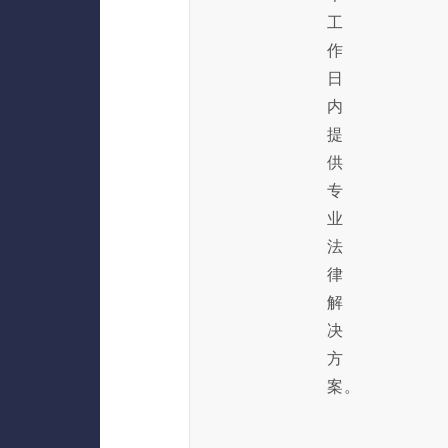
工
作
日
内
提
供
专
业
法
律
解
决
方
案。