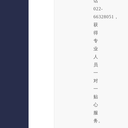
话
022-
66328051，
获
得
专
业
人
员
一
对
一
贴
心
服
务。