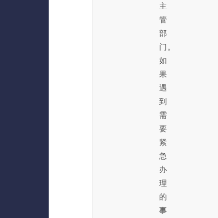
主
管
部
门。
如
果
遇
到
需
要
紧
急
办
理
的
事