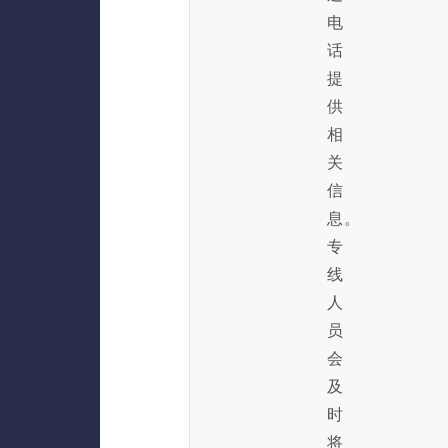
电
话
提
供
相
关
信
息。
专
线
人
员
会
及
时
将