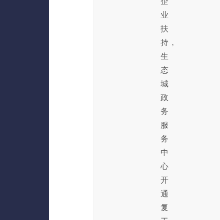
企
业
扶
持，
生
态
城
政
务
服
务
中
心
开
通
复