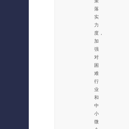
策
落
实
力
度，
加
强
对
困
难
行
业
和
中
小
微