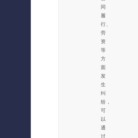
同
履
行、
劳
资
等
方
面
发
生
纠
纷，
可
以
通
过