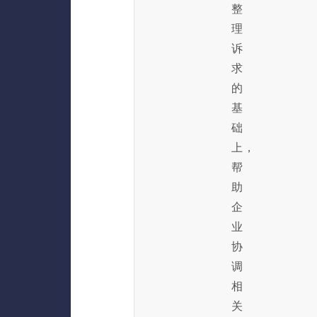
整
理
诉
求
的
基
础
上，
帮
助
企
业
协
调
相
关