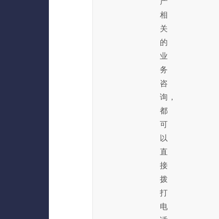
产
相
关
的
业
务
咨
询，
都
可
以
直
接
拨
打
电