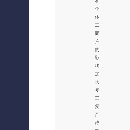
和
个
体
工
商
户
的
影
响，
加
大
复
工
复
产
政