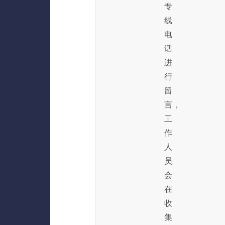
专
线
电
话
进
行
留
言，
工
作
人
员
会
在
收
集