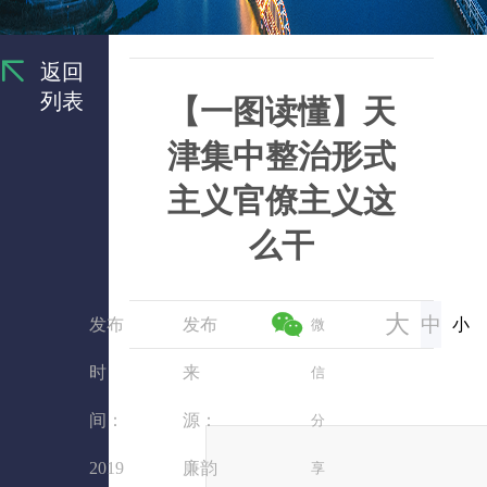
返回
列表
【一图读懂】天
津集中整治形式
主义官僚主义这
么干
大
中
发布
发布
小
微
时
来
信
间：
源：
分
2019
廉韵
享