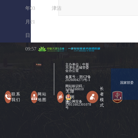
年03
津沽
月21
日
09:57
主办单位：中新
天津生态城管委
会办公室
备案号：
津ICP备
2026004273号-1
国家部委
网站标识码：
长
1201160010
无障
联系
网站
者
碍浏
我们
地图
模
津公网安备
览
式
12011602301078
号