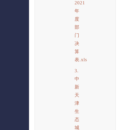
2021
年
度
部
门
决
算
表.xls
3.
中
新
天
津
生
态
城