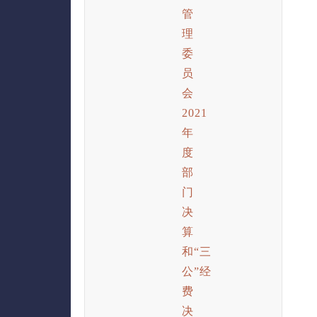
管
理
委
员
会
2021
年
度
部
门
决
算
和“三
公”经
费
决