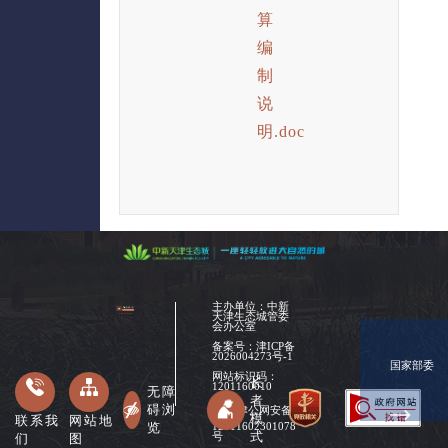
算
编
制
说
明.doc
主办单位：中新
天津生态城管委
会办公室
备案号：
津ICP备
2026004273号-1
国家部委
网站标识码：
长
1201160010
无障
者
碍浏
津公网安备
模
联系我
网站地
览
12011602301078
式
们
图
号