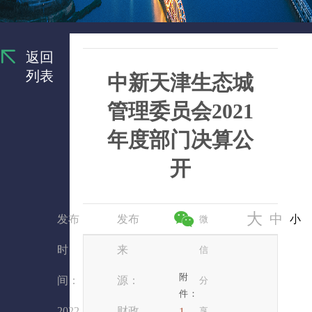
返回
列表
中新天津生态城
管理委员会2021
年度部门决算公
开
大
中
发布
发布
小
微
时
来
信
附
间：
源：
分
件：
2022
财政
1.
享