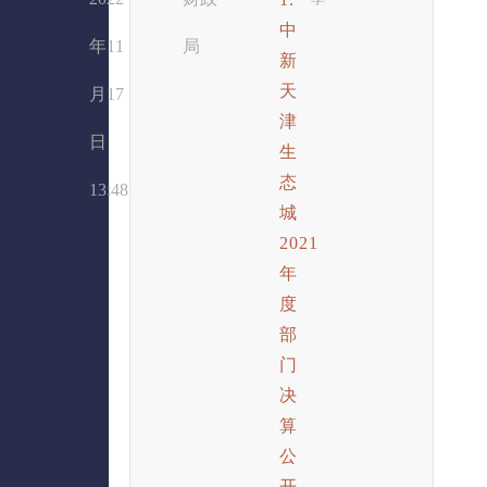
中
年11
局
新
天
月17
津
日
生
态
13:48
城
2021
年
度
部
门
决
算
公
开