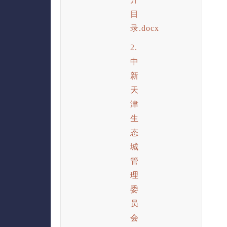
目
录.docx
2.
中
新
天
津
生
态
城
管
理
委
员
会