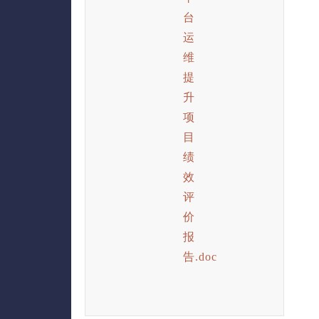
台
运
维
提
升
项
目
绩
效
评
价
报
告.doc