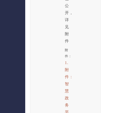
公
开，
详
见
附
件
附
件：
1.
附
件：
智
慧
政
务
平