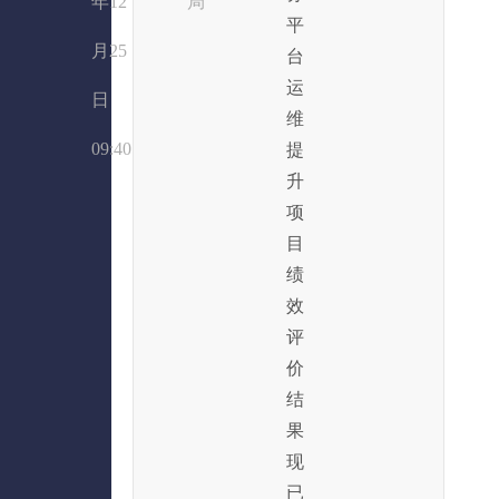
年12
局
平
月25
台
运
日
维
09:40
提
升
项
目
绩
效
评
价
结
果
现
已