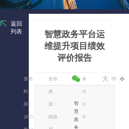
返回
列表
智慧政务平台运
维提升项目绩效
评价报告
大
中
发布
发布
小
微
时
来
信
智
间：
源：
分
慧
2025
财政
享
政
务