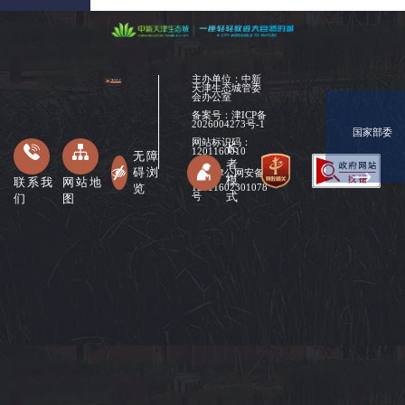
主办单位：中新
天津生态城管委
会办公室
备案号：
津ICP备
2026004273号-1
国家部委
网站标识码：
长
1201160010
无障
者
碍浏
津公网安备
模
联系我
网站地
览
12011602301078
式
们
图
号