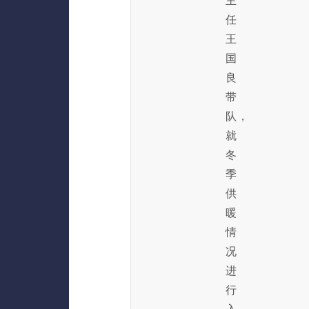
主
任
王
国
良
带
队，
就
冬
季
供
暖
情
况
进
行