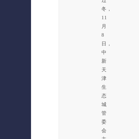
过
冬，
11
月
8
日，
中
新
天
津
生
态
城
管
委
会