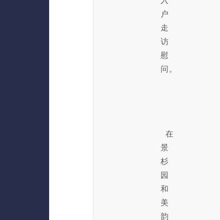
入
户
走
访
慰
问。
在
景
杉
园
和
美
韵