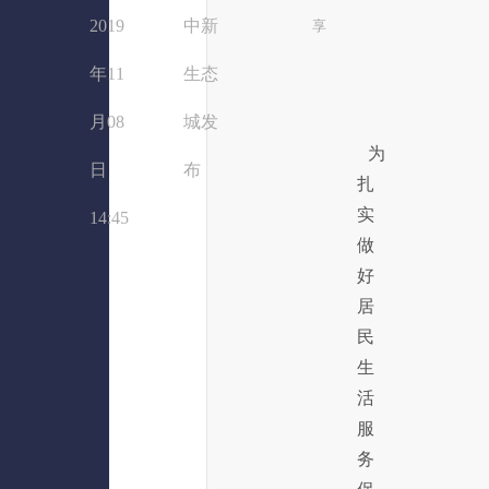
2019
中新
享
年11
生态
月08
城发
为
日
布
扎
实
14:45
做
好
居
民
生
活
服
务