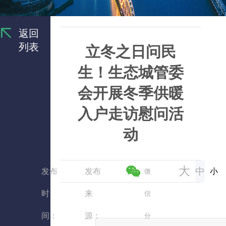
返回
列表
立冬之日问民
生！生态城管委
会开展冬季供暖
入户走访慰问活
动
大
中
发布
发布
小
微
时
来
信
间：
源：
分