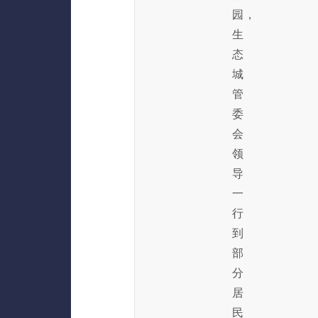
园，
生
态
城
管
委
会
领
导
一
行
到
部
分
居
民