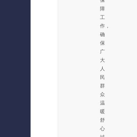
保
障
工
作，
确
保
广
大
人
民
群
众
温
暖
舒
心