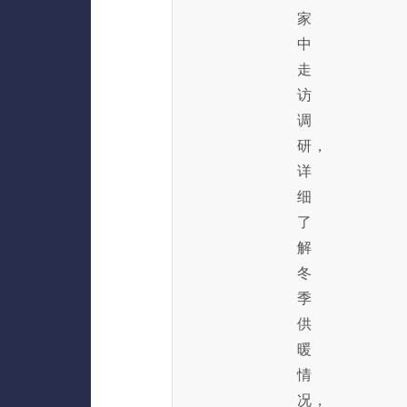
家
中
走
访
调
研，
详
细
了
解
冬
季
供
暖
情
况，