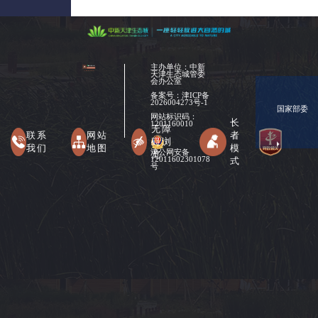
主办单位：中新
天津生态城管委
会办公室
备案号：
津ICP备
2026004273号-1
国家部委
网站标识码：
长
1201160010
无障
联系
网站
者
碍浏
我们
地图
模
津公网安备
览
式
12011602301078
号