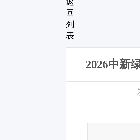
返
回
列
表
2026中