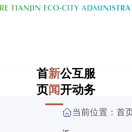
首
新
公
互
服
页
闻
开
动
务
当前位置：
首