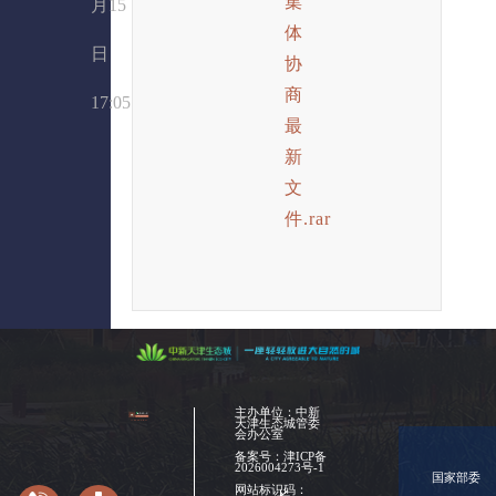
集
月15
体
日
协
商
17:05
最
新
文
件.rar
主办单位：中新
天津生态城管委
会办公室
备案号：
津ICP备
2026004273号-1
国家部委
网站标识码：