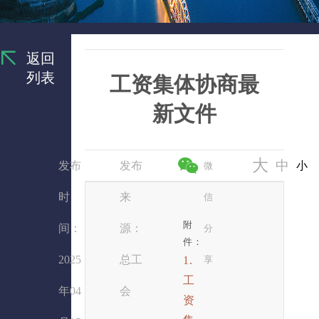
返回
列表
工资集体协商最
新文件
大
中
发布
发布
小
微
时
来
信
附
间：
源：
分
件：
2025
总工
1.
享
工
年04
会
资