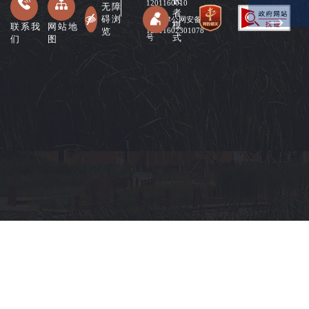
长
1201160010
无障
者
碍浏
津公网安备
模
联系我
网站地
览
12011602301078
式
们
图
号