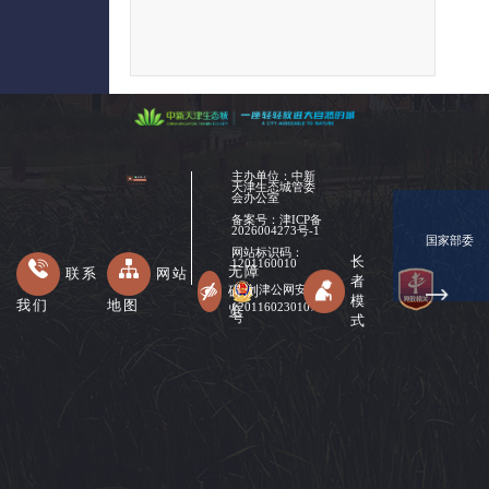
主办单位：中新
天津生态城管委
会办公室
备案号：
津ICP备
2026004273号-1
国家部委
网站标识码：
长
1201160010
无障
联系
网站
者
碍浏
津公网安备
模
我们
地图
12011602301078
览
式
号