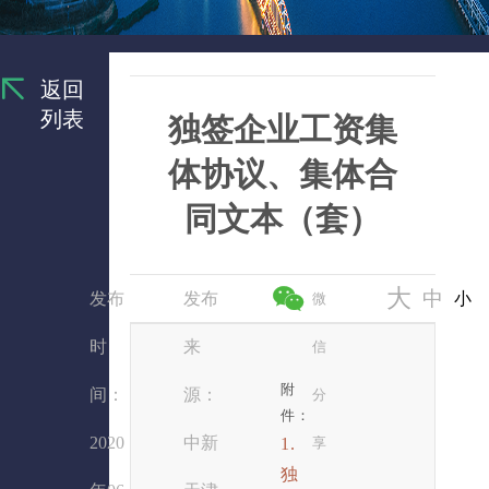
返回
列表
独签企业工资集
体协议、集体合
同文本（套）
大
中
发布
发布
小
微
时
来
信
附
间：
源：
分
件：
2020
中新
1.
享
独