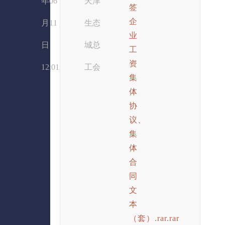
年06
天津
签
企
月11
生态
业
日
城总
工
资
12:01
工会
集
体
协
议、
集
体
合
同
文
本
（套）.rar.rar