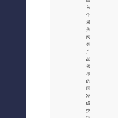
首
个
聚
焦
肉
类
产
品
领
域
的
国
家
级
技
贸