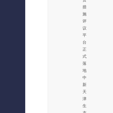
措
施
评
议
平
台
正
式
落
地
中
新
天
津
生
态