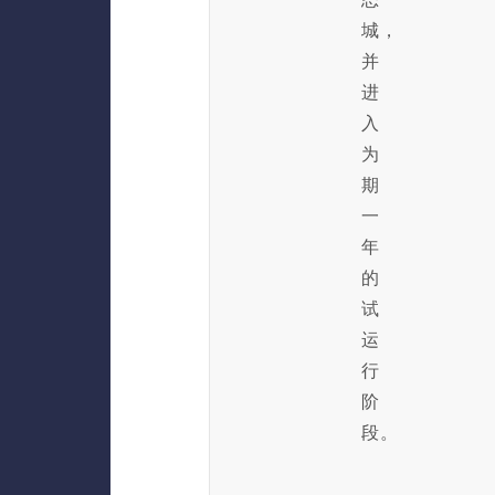
城，
并
进
入
为
期
一
年
的
试
运
行
阶
段。