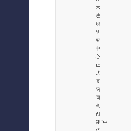
术
法
规
研
究
中
心
正
式
复
函，
同
意
创
建“中
华