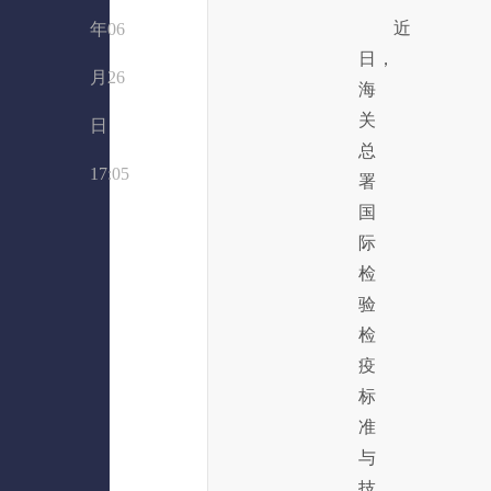
近
年06
日，
月26
海
关
日
总
17:05
署
国
际
检
验
检
疫
标
准
与
技