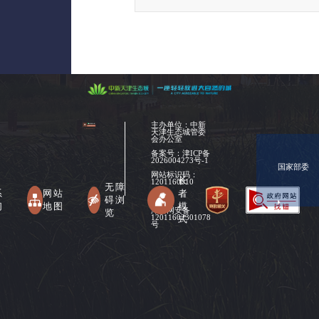
主办单位：中新
天津生态城管委
会办公室
备案号：
津ICP备
2026004273号-1
国家部委
网站标识码：
长
1201160010
无障
系
网站
者
碍浏
们
地图
模
津公网安备
览
式
12011602301078
号