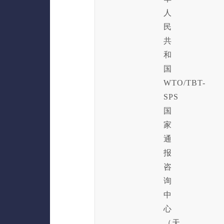
人
民
共
和
国
WTO/TBT-
SPS
国
家
通
报
咨
询
中
心
（天