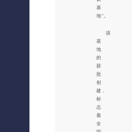
基
地”。
该
基
地
的
获
批
创
建，
标
志
着
全
国