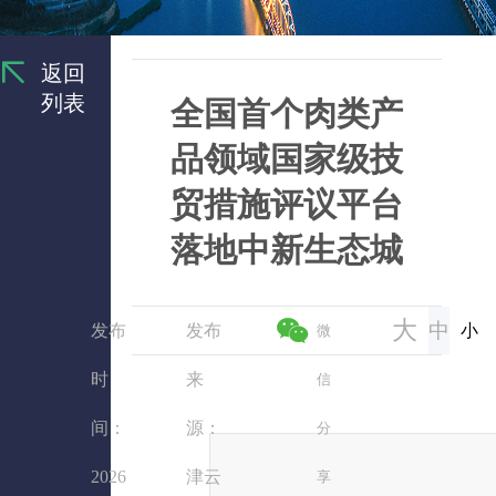
返回
列表
全国首个肉类产
品领域国家级技
贸措施评议平台
落地中新生态城
大
中
发布
发布
小
微
时
来
信
间：
源：
分
2026
津云
享