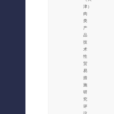
津）
肉
类
产
品
技
术
性
贸
易
措
施
研
究
评
议