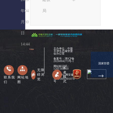
年04
局
月30
日
14:44
主办单位：中新
天津生态城管委
会办公室
备案号：
津ICP备
2026004273号-1
国家部委
网站标识码：
长
1201160010
无障
者
碍浏
津公网安备
模
联系我
网站地
览
12011602301078
式
们
图
号