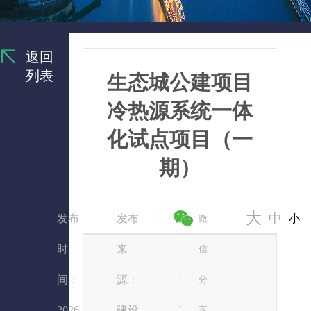
返回
列表
生态城公建项目
冷热源系统一体
化试点项目（一
期）
大
中
发布
发布
小
微
时
来
信
间：
源：
分
2026
建设
享