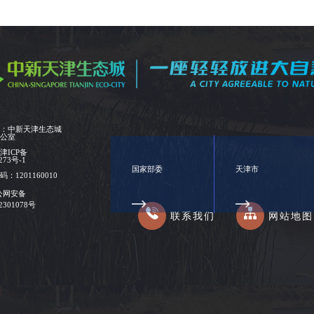
位：中新天津生态城
办公室
：
津ICP备
273号-1
国家部委
天津市
：1201160010
公网安备
02301078号
联系我们
网站地图