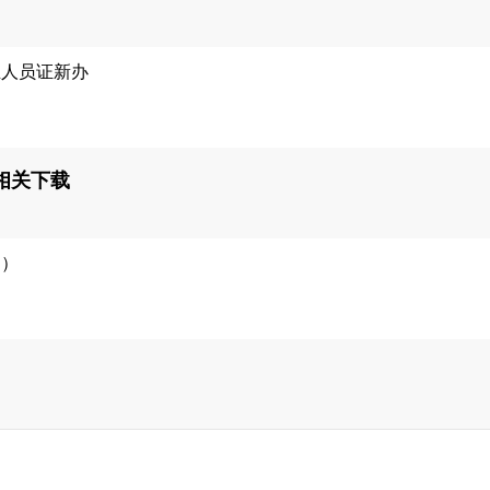
业人员证新办
相关下载
例）