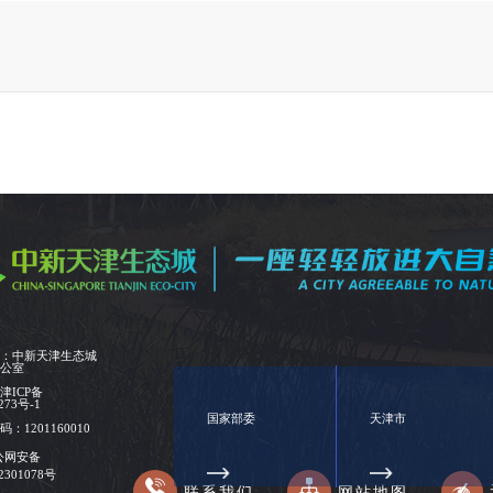
位：中新天津生态城
办公室
：
津ICP备
273号-1
国家部委
天津市
：1201160010
公网安备
02301078号
联系我们
网站地图