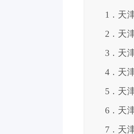
1 .
2 .
3 .
4 .
5 .
6 .
7 .