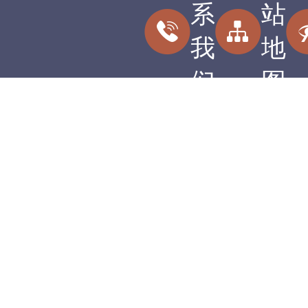
系
站
我
地
们
图