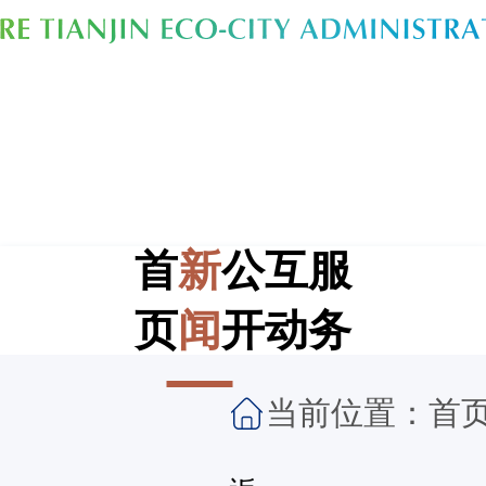
首
新
公
互
服
页
闻
开
动
务
当前位置：
首