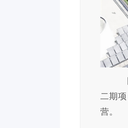
日
二期项
营。