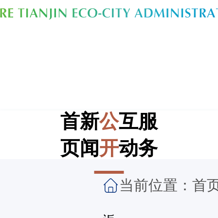
首
新
公
互
服
页
闻
开
动
务
当前位置：
首