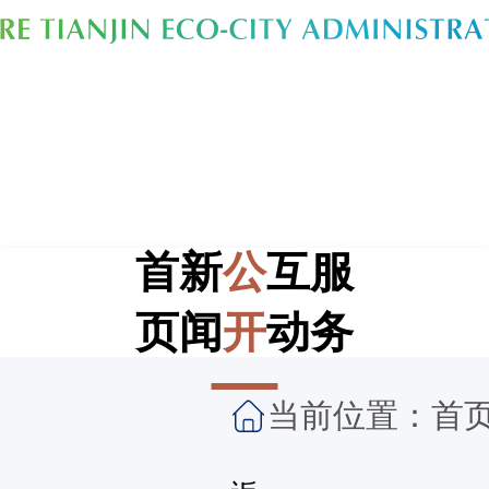
首
新
公
互
服
页
闻
开
动
务
当前位置：
首