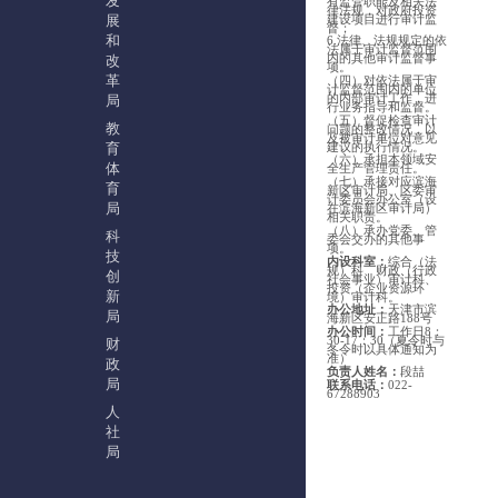
发
有监管职能及相关法
律法规，对政府投资
展
建设项目进行审计监
督；
和
6.法律、法规规定的依
法属于审计监督范围
改
内的其他审计监督事
项。
革
（四）对依法属于审
计监督范围内的单位
的内部审计工作，进
局
行业务指导和监督。
（五）督促检查审计
教
问题的整改情况，以
及被审计单位对意见
育
建议的执行情况。
（六）承担本领域安
体
全生产管理责任。
（七）承接对应滨海
育
新区审计局、区委审
计委员会办公室（设
局
在滨海新区审计局）
相关职责。
（八）承办党委、管
科
委会交办的其他事
项。
技
内设科室：
综合（法
规）科、财政（行政
创
社会事业）审计科、
投资（企业资源环
新
境）审计科。
办公地址：
天津市滨
局
海新区安正路188号
办公时间：
工作日8：
30-17：30
（
夏令时与
财
冬令时以具体通知为
准
）
政
负责人姓名：
段喆
局
联系电话：
022-
67288903
人
社
局
生