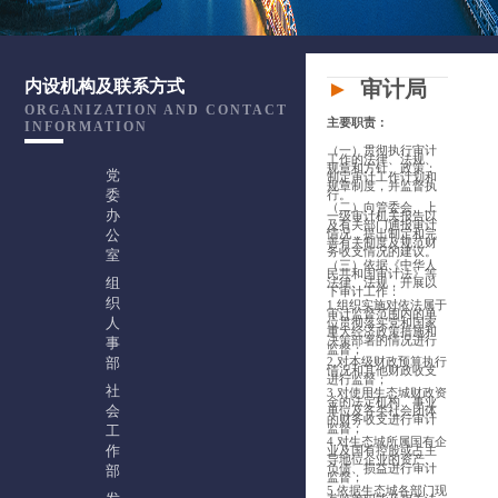
►
审计局
内设机构及联系方式
ORGANIZATION AND CONTACT
主要职责：
INFORMATION
（一）贯彻执行审计
工作的法律、法规、
规章和方针、政策；
党
制定审计工作计划和
规章制度，并监督执
委
行。
（二）向管委会、上
办
一级审计机关报告以
及有关部门通报审计
公
情况，提出制定和完
善有关制度及规范财
务收支情况的建议。
室
（三）依据《中华人
民共和国审计法》等
组
法律、法规，开展以
下审计工作：
织
1.组织实施对依法属于
审计监督范围内的单
人
位贯彻落实党和国家
重大经济政策措施和
决策部署的情况进行
事
监督；
部
2.对本级财政预算执行
情况和其他财政收支
进行监督；
社
3.对使用生态城财政资
金的法定机构、事业
会
单位及各类社会团体
的财务收支进行审计
监督；
工
4.对生态城所属国有企
作
业及国有控股或占主
导地位企业的资产、
负债、损益进行审计
部
监督；
5.依据生态城各部门现