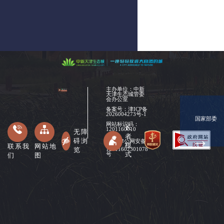
态
环
境
局
建
设
局
城
管
局
主办单位：中新
天津生态城管委
会办公室
商
备案号：
津ICP备
促
2026004273号-1
局
国家部委
网站标识码：
长
1201160010
无障
文
者
碍浏
化
津公网安备
模
联系我
网站地
览
旅
12011602301078
式
们
图
号
游
局
应
急
管
理
局