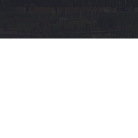
审
计
局
市
场
监
管
局
政
务
服
务
办
数
据
局
自
贸
创
新
局