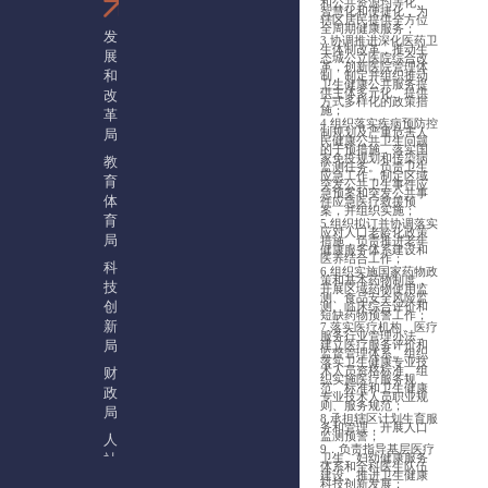
和公共资源均等化、
智慧化和便捷化，为
辖区居民提供全方位
全周期健康服务；
发
3.协调推进深化医药卫
生体制改革，推动生
展
态城公立医院综合改
革，创新医院管理体
和
制，制定并组织推动
卫生健康公共服务提
改
供主体多元化、提供
方式多样化的政策措
施；
革
4.组织落实疾病预防控
制规划及严重危害人
局
民健康公共卫生问题
的干预措施，落实国
家免疫规划和传染病
教
监测任务。负责卫生
应急工作，制定区域
育
突发公共卫生事件应
急预案和突发公共事
体
件应急医疗救援预
案，并组织实施；
育
5.组织拟订并协调落实
应对人口老龄化政策
局
措施，负责推进老年
健康服务体系建设和
医养结合工作；
科
6.组织实施国家药物政
策和基本药物制度，
技
开展区域药物使用监
测、食品安全风险监
创
测、临床综合评价和
短缺药物预警工作；
新
7.落实医疗机构、医疗
服务行业管理办法，
局
建立医疗服务评价和
监督管理体系。组织
落实卫生健康专业技
财
术人员资格标准。组
织实施医疗服务规
范、标准和卫生健康
政
专业技术人员职业规
则、服务规范；
局
8.承担辖区计划生育服
务和管理，开展人口
监测预警；
人
9．负责指导基层医疗
社
卫生、妇幼健康服务
体系和全科医生队伍
建设。推进卫生健康
局
科技创新发展；