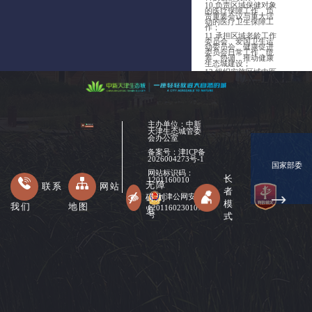
10.负责区域保健对象
生
的医疗保障工作，负
责重要会议与重大活
动的医疗卫生保障工
态
作；
环
11.承担区域老龄工作
委员会、爱国卫生运
动委员会、健康促进
境
委员会日常工作，统
筹、协调、推动健康
局
生态城建设；
12.组织实施区域中医
药管理服务工作；承
建
担中医医疗、预防、
保健、康复及临床用
设
药等的监督管理责
任；
局
13.负责卫生健康领域
安全生产管理。负责
卫生健康领域人才队
城
主办单位：中新
伍建设。负责卫生健
康领域对外合作与交
天津生态城管委
管
流工作；
会办公室
14.负责职责范围内的
局
职业卫生、放射卫
备案号：
津ICP备
生、环境卫生、学校
2026004273号-1
卫生、公共场所卫
商
国家部委
生、饮用水卫生等公
共卫生的监督管理，
网站标识码：
促
长
负责传染病防治监
1201160010
督，健全卫生健康综
无障
联系
网站
局
合监督体系，牵头
者
《烟草控制框架公
碍浏
津公网安备
约》履约工作。
模
我们
地图
文
12011602301078
（三）负责区域民生
览
保障工作：
式
号
化
1.贯彻落实民生保障工
作的法律法规、规章
旅
和方针政策，拟定区
域民政事业发展规划
游
并组织实施；
2.负责区域城乡居民最
局
低生活保障、临时救
助等救助工作；
3.推动区域社会福利事
应
业，组织拟订促进慈
善事业的措施，组
急
织、指导社会捐助工
作。老年人、孤儿和
管
残疾人等特殊群体权
益保障工作。指导、
监督管理养老服务工
理