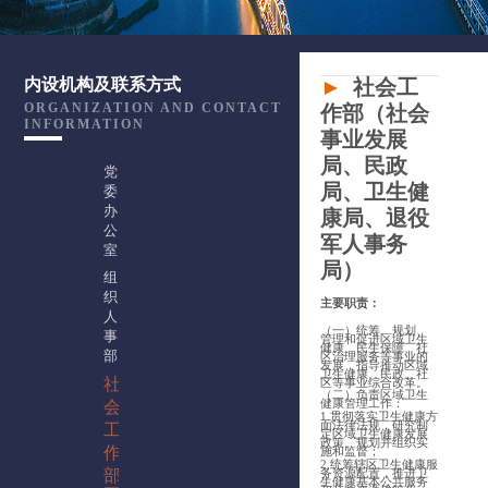
►
社会工
内设机构及联系方式
ORGANIZATION AND CONTACT
作部（社会
INFORMATION
事业发展
局、民政
党
局、卫生健
委
办
康局、退役
公
军人事务
室
局）
组
织
主要职责：
人
（一）统筹、规划、
事
管理和促进区域卫生
健康、民生保障、社
部
区治理服务等事业的
发展，指导推动区域
卫生健康、民政、社
社
区等事业综合改革。
（二）负责区域卫生
会
健康管理工作：
1.贯彻落实卫生健康方
面法律法规，研究制
工
定区域卫生健康发展
政策、规划并组织实
作
施和监督；
2.统筹辖区卫生健康服
部
务资源配置，推进卫
生健康基本公共服务