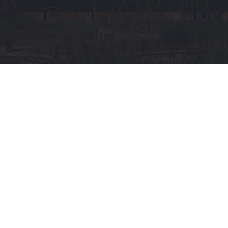
作，承担老年人福利
和特殊困难老年人救
局
助工作；
4.管理服务区域内社会
审
组织（社会团体、民
办非企业单位、基金
会），监督管理社会
计
组织依照章程开展活
动；
局
5.会同有关部门拟定社
会工作发展规划、措
施和执业规范，推进
市
社会工作者人才队伍
建设和相关志愿者队
场
伍建设；
6.配合滨海新区做好区
监
域婚姻、殡葬等社会
事务服务管理；负责
管
辖区居民丧葬补贴工
作；依法保护合法婚
局
姻和妇女儿童权益；
7.负责民政领域安全生
产、人才队伍建设、
政
对外合作与交流工
作。
务
（四）负责区域退役
军人管理和服务工
服
作：
1.贯彻执行退役军人思
务
想政治管理保障和安
置优抚等工作的政策
办
法规，研究拟定有关
政策规定并组织实
施，褒扬彰显退役军
数
人为党、国家和人民
牺牲奉献的精神风范
据
和价值导向；
2.负责军队转业干部、
局
复员干部、离退休干
部、退役士兵和无军
籍退休退职职工的移
自
交安置和自主择业、
就业退役军人服务管
贸
理工作；
3.组织开展退役军人教
创
育培训，协调扶持退
役军人和随军随调家
新
属就业创业；
4.会同有关部门落实有
局
关退役军人特殊保障
政策；