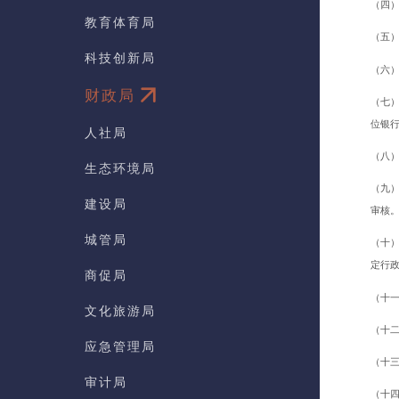
（四
教育体育局
（五
科技创新局
（六
财政局
（七
位银
人社局
（八
生态环境局
（九
建设局
审核
城管局
（十
定行
商促局
（十一
文化旅游局
（十
应急管理局
（十
审计局
（十