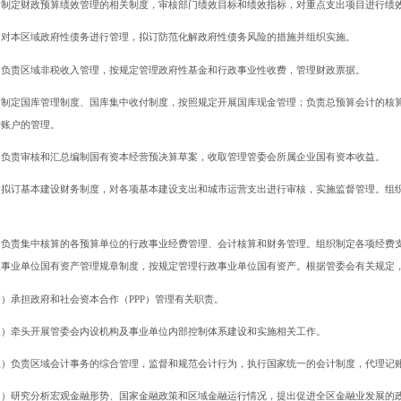
）制定财政预算绩效管理的相关制度，审核部门绩效目标和绩效指标，对重点支出项目进行绩
）对本区域政府性债务进行管理，拟订防范化解政府性债务风险的措施并组织实施。
）负责区域非税收入管理，按规定管理政府性基金和行政事业性收费，管理财政票据。
）制定国库管理制度、国库集中收付制度，按照规定开展国库现金管理；负责总预算会计的核
行账户的管理。
）负责审核和汇总编制国有资本经营预决算草案，收取管理管委会所属企业国有资本收益。
）拟订基本建设财务制度，对各项基本建设支出和城市运营支出进行审核，实施监督管理。组
。
）负责集中核算的各预算单位的行政事业经费管理、会计核算和财务管理。组织制定各项经费
政事业单位国有资产管理规章制度，按规定管理行政事业单位国有资产。根据管委会有关规定
）承担政府和社会资本合作（PPP）管理有关职责。
二）牵头开展管委会内设机构及事业单位内部控制体系建设和实施相关工作。
三）负责区域会计事务的综合管理，监督和规范会计行为，执行国家统一的会计制度，代理记
四）研究分析宏观金融形势、国家金融政策和区域金融运行情况，提出促进全区金融业发展的