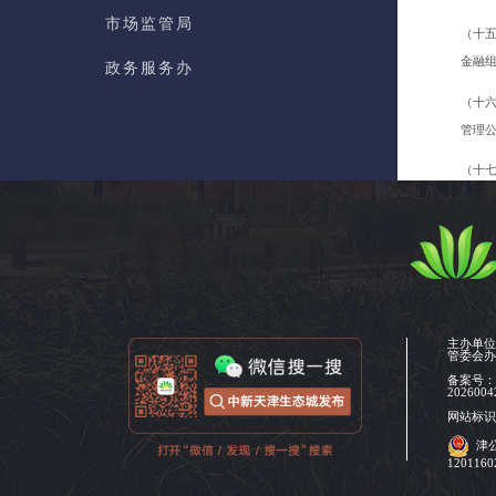
市场监管局
（十
金融
政务服务办
（十
数据局
管理
自贸创新局
（十
维稳
新经济促进局
（十
大健康产业局
（十
综合执法局
（二
基建管理办
主办单
安全
管委会
群团工作部
备案号
（二
2026004
进监
网站标识码
图书档案馆
津
（二
120116
（二