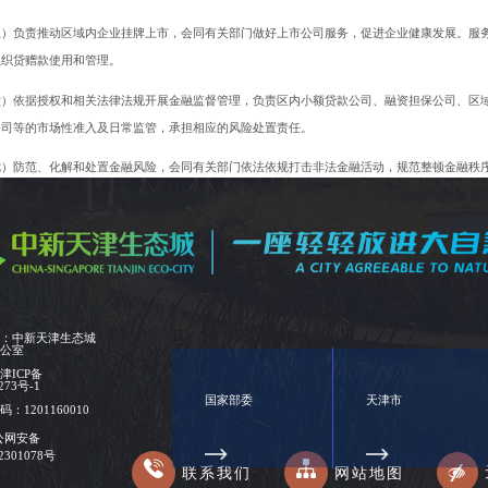
五）负责推动区域内企业挂牌上市，会同有关部门做好上市公司服务，促进企业健康发展。服
组织贷赠款使用和管理。
六）依据授权和相关法律法规开展金融监督管理，负责区内小额贷款公司、融资担保公司、区
公司等的市场性准入及日常监管，承担相应的风险处置责任。
七）防范、化解和处置金融风险，会同有关部门依法依规打击非法金融活动，规范整顿金融秩
工作，维护金融稳定。
八）承担区域国有资产的监督管理工作。对生态城财政出资的经营性国有资产和部分非经营性
九）推动本区域国有企业改革和重组，提升区域内国有企业经营能力和效益。监督本区域国有
十）代表管委会对所监管企业的发展规划、重大投融资、改革重组和产权变动等重大事项履行
位：中新天津生态城
生产方针、政策及法律、法规、标准等工作。
办公室
：
津ICP备
十一）进一步完善所监管企业经营业绩考核制度，促进企业履行社会责任。以提高国有资本效
273号-1
国家部委
天津市
管方式，进一步提高监管的科学性、针对性和有效性，加快实现向以管资本为主的职能转变。
：1201160010
公网安备
十二）推动财政管理信息化建设;开展财政、金融、国资政策研究，负责财政、金融、国资政策
02301078号
联系我们
网站地图
十三）负责在职责范围内为安全生产工作提供支持保障，推进安全生产发展。