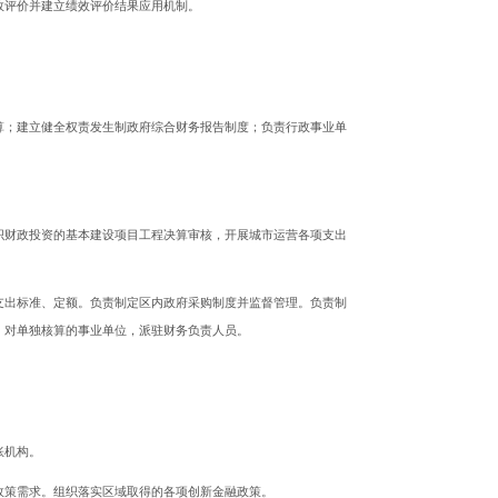
效评价并建立绩效评价结果应用机制。
算；建立健全权责发生制政府综合财务报告制度；负责行政事业单
织财政投资的基本建设项目工程决算审核，开展城市运营各项支出
支出标准、定额。负责制定区内政府采购制度并监督管理。负责制
，对单独核算的事业单位，派驻财务负责人员。
账机构。
政策需求。组织落实区域取得的各项创新金融政策。