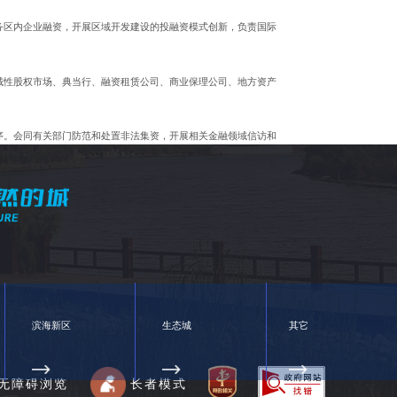
务区内企业融资，开展区域开发建设的投融资模式创新，负责国际
域性股权市场、典当行、融资租赁公司、商业保理公司、地方资产
序。会同有关部门防范和处置非法集资，开展相关金融领域信访和
国有资产实施监管。
企业、事业单位国有资产保值增值。
出资人职责。按照出资人职责，督促检查所监管企业贯彻落实国家
率、增强国有企业活力为中心，明确监管重点，精简监管事项，改
滨海新区
生态城
其它
宣传和信息咨询。
无障碍浏览
长者模式