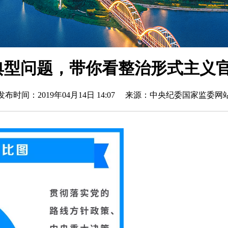
个典型问题，带你看整治形式主义
发布时间：2019年04月14日 14:07 来源：中央纪委国家监委网