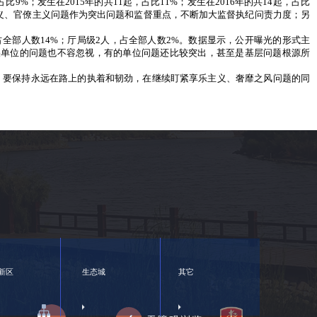
9%；发生在2015年的共11起，占比11%；发生在2016年的共14起，占比
形式主义、官僚主义问题作为突出问题和监督重点，不断加大监督执纪问责力度；另
，占全部人数14%；厅局级2人，占全部人数2%。数据显示，公开曝光的形式主
央单位的问题也不容忽视，有的单位问题还比较突出，甚至是基层问题根源所
。要保持永远在路上的执着和韧劲，在继续盯紧享乐主义、奢靡之风问题的同
新区
生态城
其它