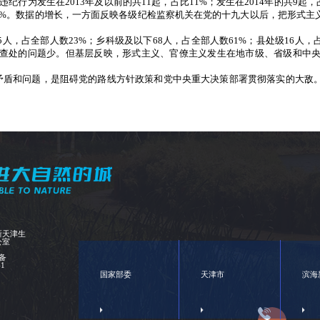
为发生在2013年及以前的共11起，占比11%；发生在2014年的共9起，占比
起，占比28%。数据的增长，一方面反映各级纪检监察机关在党的十九大以后，把
人，占全部人数23%；乡科级及以下68人，占全部人数61%；县处级16人
查处的问题少。但基层反映，形式主义、官僚主义发生在地市级、省级和中
矛盾和问题，是阻碍党的路线方针政策和党中央重大决策部署贯彻落实的大敌
）
新天津生
公室
P备
-1
国家部委
天津市
滨海