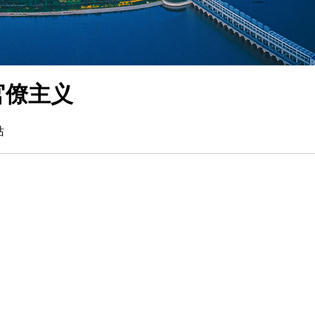
官僚主义
站