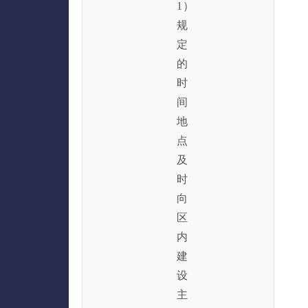
1）
规
定
的
时
间
地
点
及
时
向
区
内
建
设
主