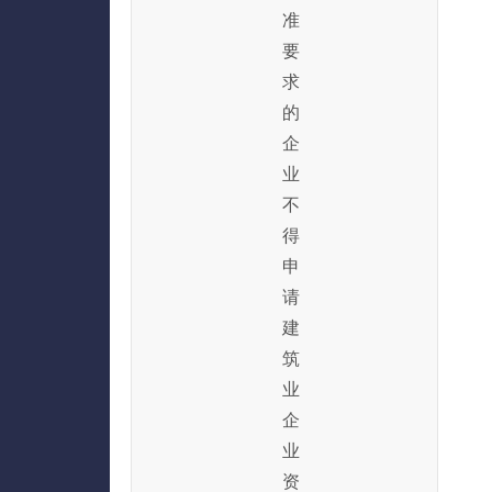
准
要
求
的
企
业
不
得
申
请
建
筑
业
企
业
资