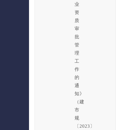
业
资
质
审
批
管
理
工
作
的
通
知》
（建
市
规
〔2023〕