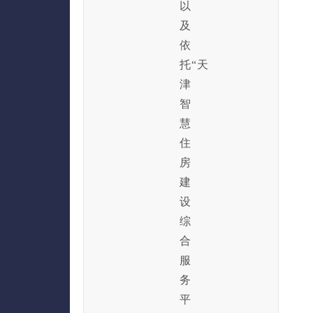
以
及
依
托“天
津
智
慧
住
房
建
设
综
合
服
务
平