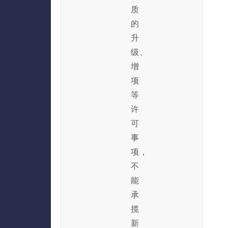
质
的
升
级、
增
项
等
许
可
事
项，
不
能
承
揽
新