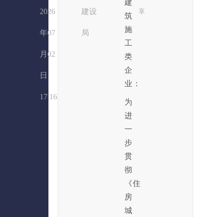
建
2026
建设
享
筑
施
年07
局
工
月02
类
企
日
业：
17:16
为
进
一
步
贯
彻
《住
房
城