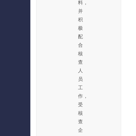
料，
并
积
极
配
合
核
查
人
员
工
作，
受
核
查
企