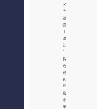
区
内
建
设
主
管
部
门
将
通
过
官
网
发
布
限