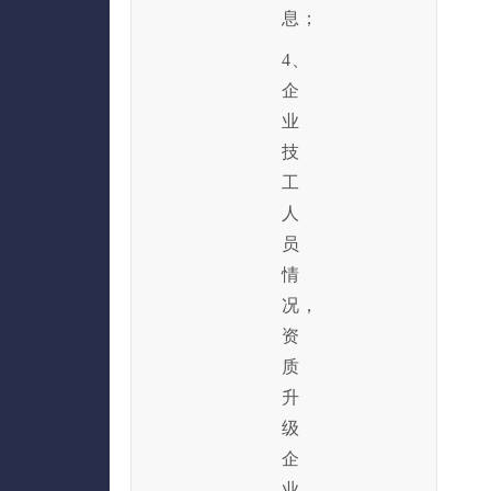
息；
4、
企
业
技
工
人
员
情
况，
资
质
升
级
企
业