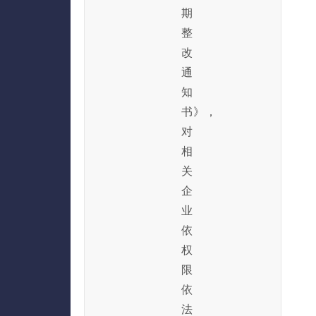
期
整
改
通
知
书》，
对
相
关
企
业
依
权
限
依
法