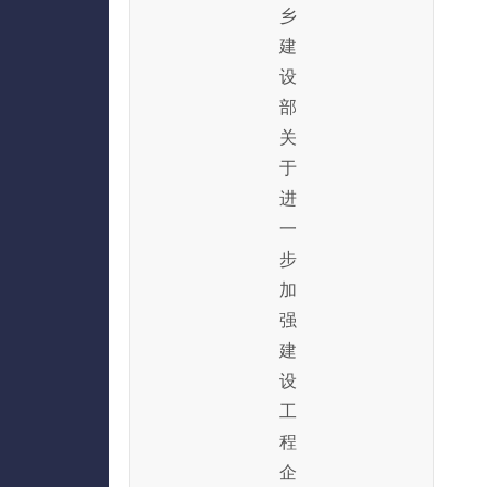
乡
建
设
部
关
于
进
一
步
加
强
建
设
工
程
企