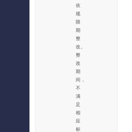
依
规
限
期
整
改。
整
改
期
间，
不
满
足
相
应
标