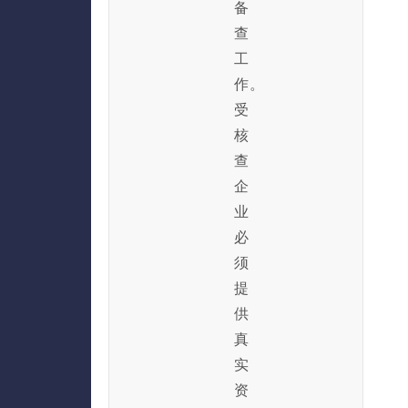
备
查
工
作。
受
核
查
企
业
必
须
提
供
真
实
资