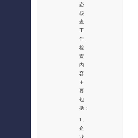
态
核
查
工
作。
检
查
内
容
主
要
包
括：
1、
企
业