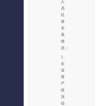
人
员
社
保
关
系
情
况；
3、
企
业
资
产
状
况
信