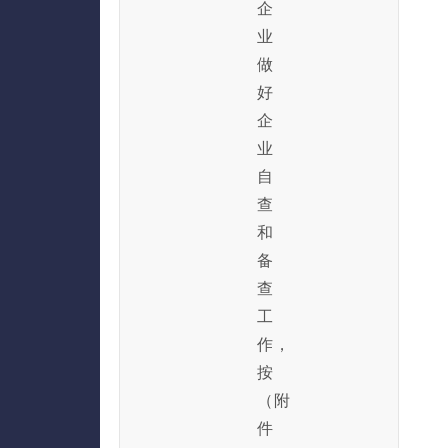
企
业
做
好
企
业
自
查
和
备
查
工
作，
按
（附
件