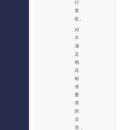
行
查
处。
对
不
满
足
相
应
标
准
要
求
的
企
业，