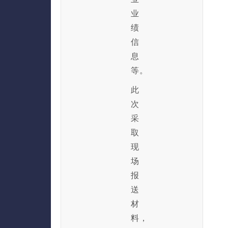
业
绩
信
息
等。
此
次
采
取
现
场
报
送
材
料，