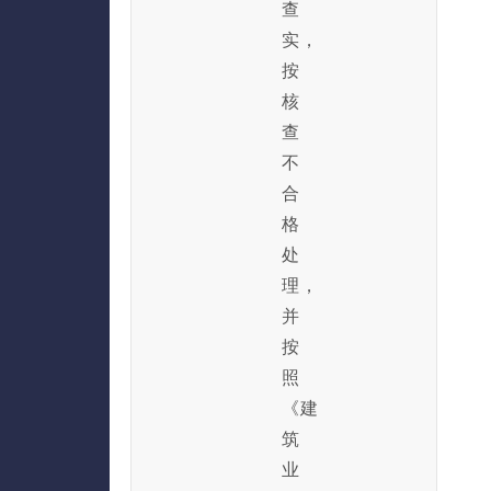
查
实，
按
核
查
不
合
格
处
理，
并
按
照
《建
筑
业