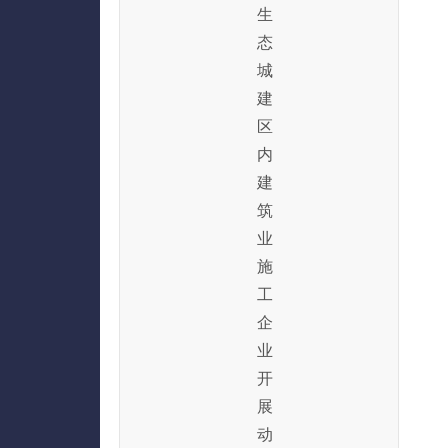
生
态
城
建
区
内
建
筑
业
施
工
企
业
开
展
动