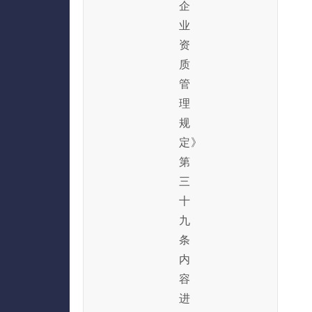
企
业
资
质
管
理
规
定》
第
三
十
九
条
内
容
进