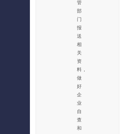
管
部
门
报
送
相
关
资
料，
做
好
企
业
自
查
和