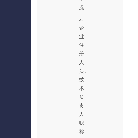
况；
2、
企
业
注
册
人
员、
技
术
负
责
人、
职
称