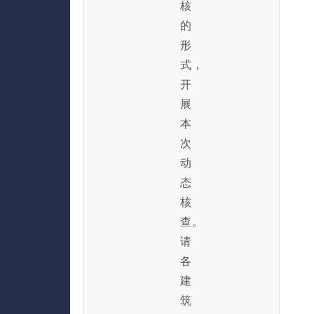
核
的
形
式，
开
展
本
次
动
态
核
查。
请
各
建
筑