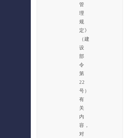
管
理
规
定》
（建
设
部
令
第
22
号）
有
关
内
容，
对