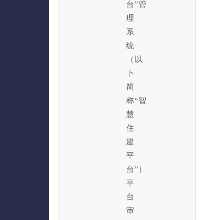
台”管
理
系
统
（以
下
简
称“智
慧
住
建
平
台”）
平
台
审