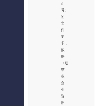
3
号）
的
文
件
要
求，
依
据
《建
筑
业
企
业
资
质