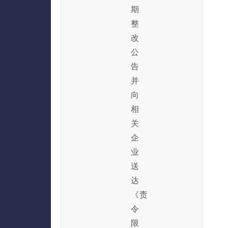
期
整
改
公
告
并
向
相
关
企
业
送
达
《责
令
限