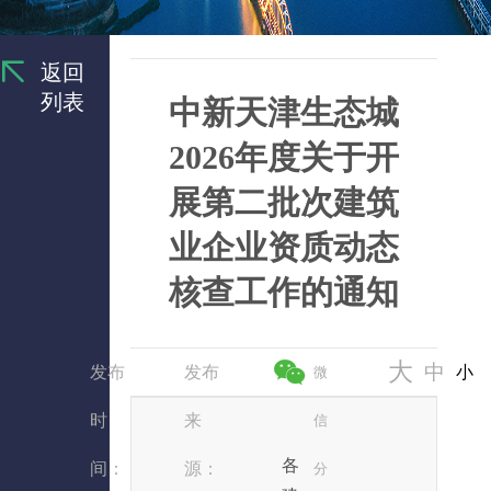
返回
列表
中新天津生态城
2026年度关于开
展第二批次建筑
业企业资质动态
核查工作的通知
大
中
发布
发布
小
微
时
来
信
各
间：
源：
分