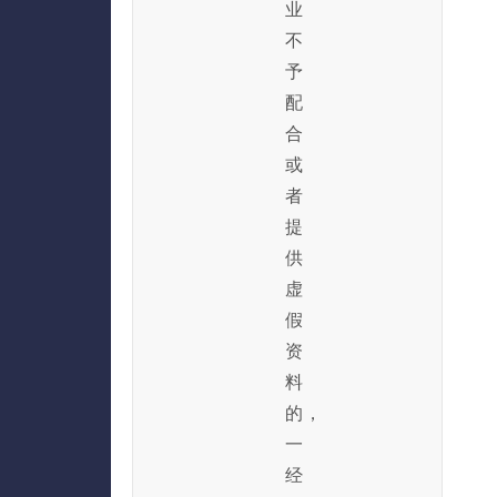
业
不
予
配
合
或
者
提
供
虚
假
资
料
的，
一
经