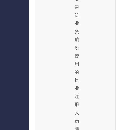
建
筑
业
资
质
所
使
用
的
执
业
注
册
人
员
情