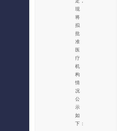
定，
现
将
拟
批
准
医
疗
机
构
情
况
公
示
如
下：