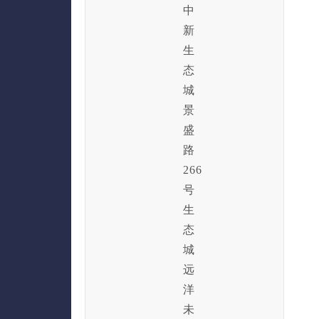
中
新
生
态
城
景
盛
路
266
号
生
态
城
远
洋
未