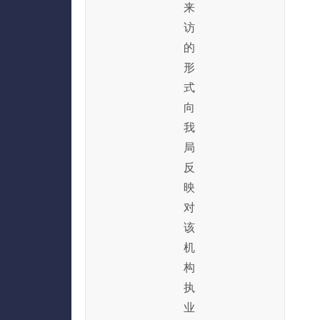
来
访
的
形
式
向
我
局
反
映
对
该
机
构
执
业