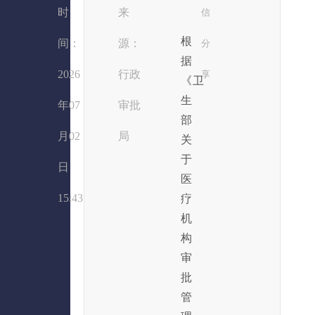
时
来
信
根
间：
源：
分
据
2026
行政
享
《卫
生
年07
审批
部
月02
局
关
于
日
医
15:43
疗
机
构
审
批
管