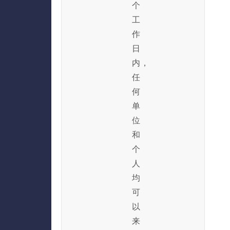
个
工
作
日
内，
任
何
单
位
和
个
人
均
可
以
来