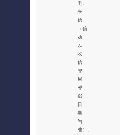
电、
来
信
（信
函
以
收
信
邮
局
邮
戳
日
期
为
准）、