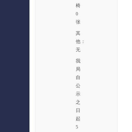
椅
0
张
其
他：
无
我
局
自
公
示
之
日
起
5