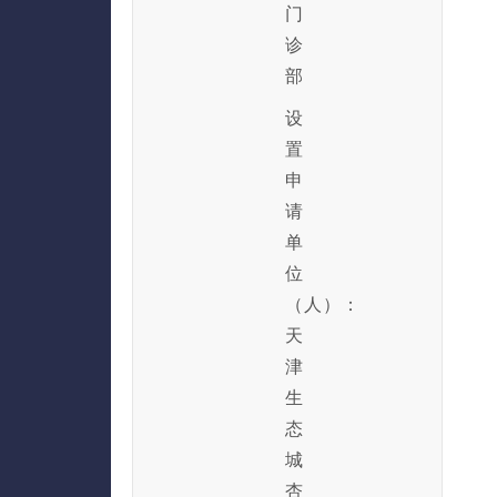
门
诊
部
设
置
申
请
单
位
（人）：
天
津
生
态
城
杏