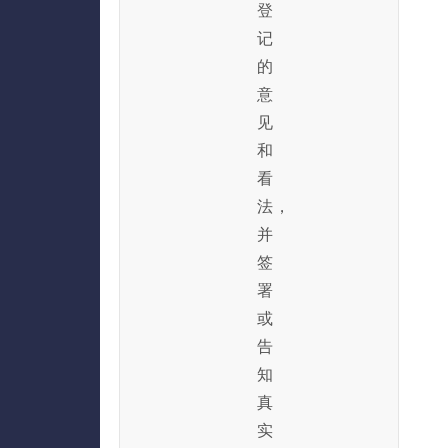
登
记
的
意
见
和
看
法，
并
签
署
或
告
知
真
实