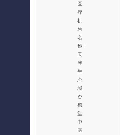
医
疗
机
构
名
称：
天
津
生
态
城
杏
德
堂
中
医