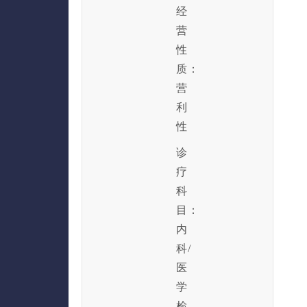
经
营
性
质：
营
利
性
诊
疗
科
目：
内
科/
医
学
检