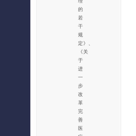
理
的
若
干
规
定》、
《关
于
进
一
步
改
革
完
善
医