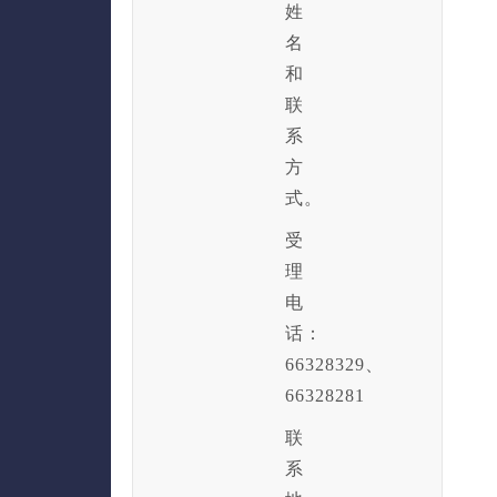
姓
名
和
联
系
方
式。
受
理
电
话：
66328329、
66328281
联
系