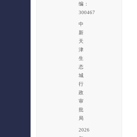
编：
300467
中
新
天
津
生
态
城
行
政
审
批
局
2026