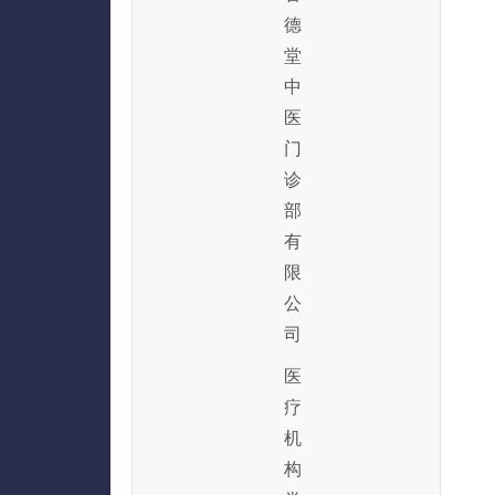
德
堂
中
医
门
诊
部
有
限
公
司
医
疗
机
构