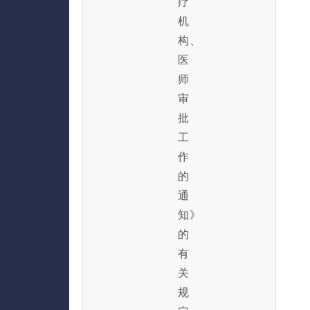
疗
机
构、
医
师
审
批
工
作
的
通
知》
的
有
关
规