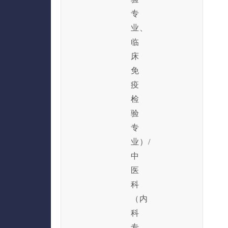
专
业、
临
床
免
疫
检
验
专
业）/
中
医
科
（内
科
专