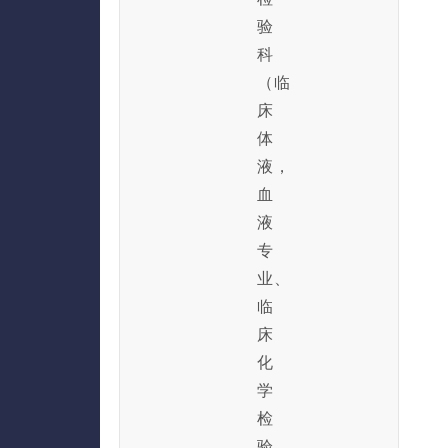
验
科
（临
床
体
液，
血
液
专
业、
临
床
化
学
检
验