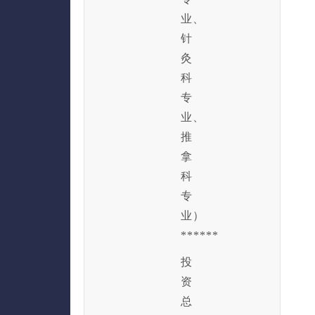
业、
针
灸
科
专
业、
推
拿
科
专
业）
******
投
资
总