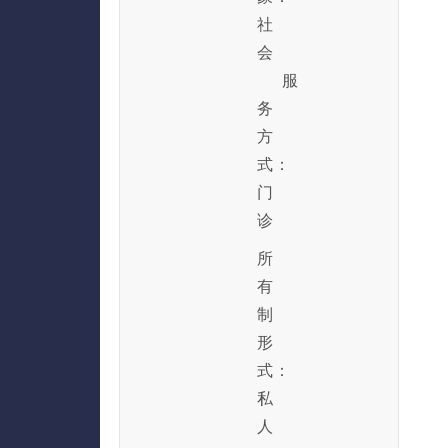
社
会
服
务
方
式：
门
诊
所
有
制
形
式：
私
人