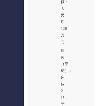
额：
人
民
币
120
万
元
床
位
（牙
椅）：
床
位
0
张，
牙