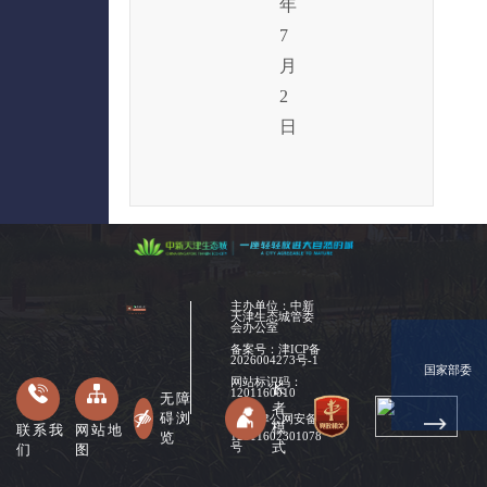
年
7
月
2
日
主办单位：中新
天津生态城管委
会办公室
备案号：
津ICP备
2026004273号-1
国家部委
网站标识码：
长
1201160010
无障
者
碍浏
津公网安备
模
联系我
网站地
览
12011602301078
式
们
图
号