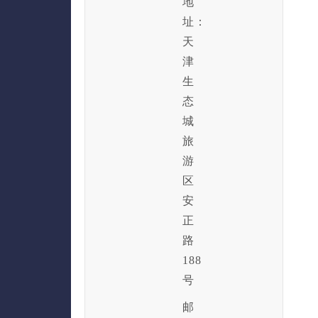
地
址：
天
津
生
态
城
旅
游
区
安
正
路
188
号
邮