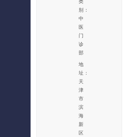
类
别：
中
医
门
诊
部
地
址：
天
津
市
滨
海
新
区