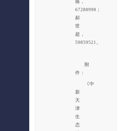
薇，
67288998；
郝
世
超，
59859521。
附
件：
《中
新
天
津
生
态