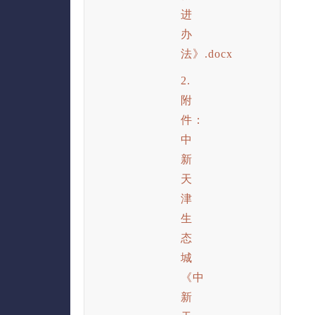
进
办
法》.docx
2.
附
件：
中
新
天
津
生
态
城
《中
新