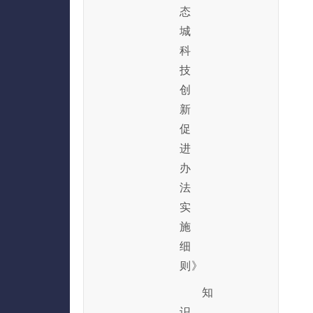
态
城
科
技
创
新
促
进
办
法
实
施
细
则》
知
识