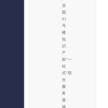
业
园
03
号
楼
知
识
产
权“一
站
式”联
合
服
务
基
地