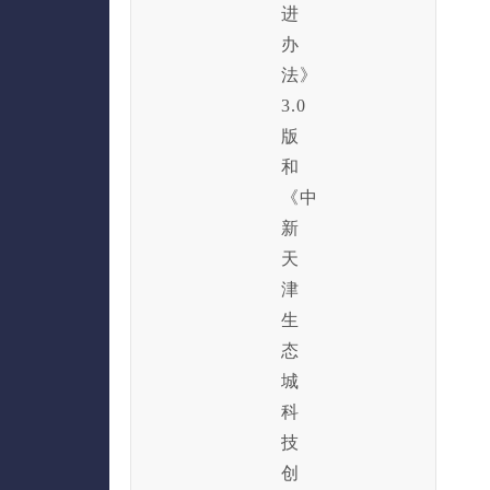
进
办
法》
3.0
版
和
《中
新
天
津
生
态
城
科
技
创