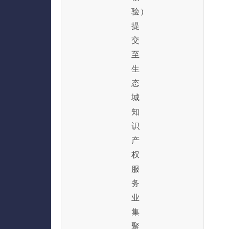
验）
提
交
至
生
态
城
知
识
产
权
服
务
业
集
聚