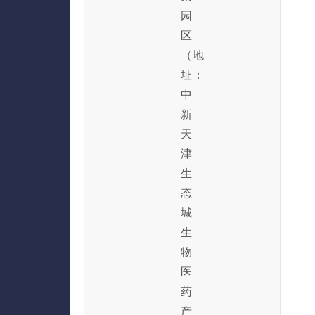
园
区
（地
址：
中
新
天
津
生
态
城
生
物
医
药
产