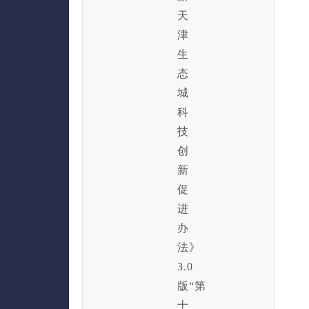
天
津
生
态
城
科
技
创
新
促
进
办
法》
3.0
版“
第
十