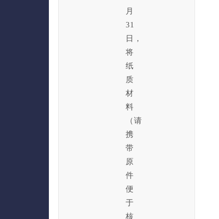
月
31
日，
将
纸
质
材
料
（请
携
带
原
件
便
于
核