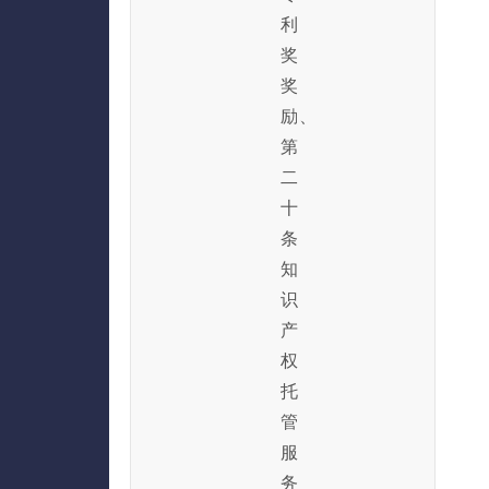
利
奖
奖
励、
第
二
十
条
知
识
产
权
托
管
服
务