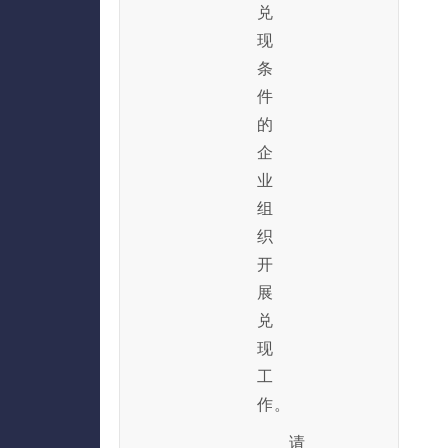
兑
现
条
件
的
企
业
组
织
开
展
兑
现
工
作。
请