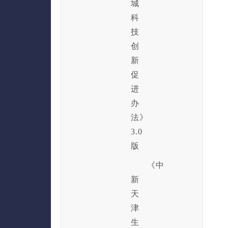
城
科
技
创
新
促
进
办
法》
3.0
版
《中
新
天
津
生