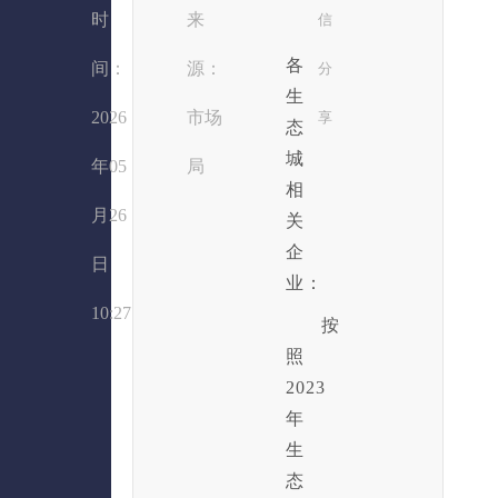
时
来
信
各
间：
源：
分
生
2026
市场
享
态
城
年05
局
相
月26
关
企
日
业：
10:27
按
照
2023
年
生
态