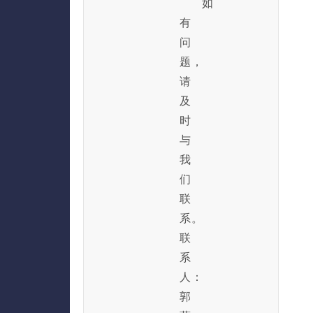
如
有
问
题，
请
及
时
与
我
们
联
系。
联
系
人：
郭