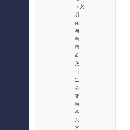
（安
明
路
与
新
康
道
交
口
生
命
健
康
谷
东
区