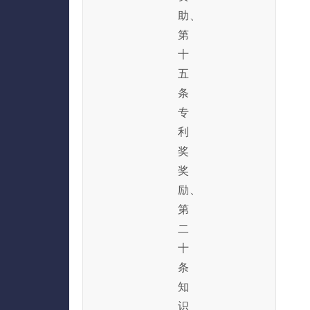
助、
第
十
五
条
专
利
奖
奖
励、
第
二
十
条
知
识