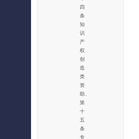
四
条
知
识
产
权
创
造
类
资
助、
第
十
五
条
专