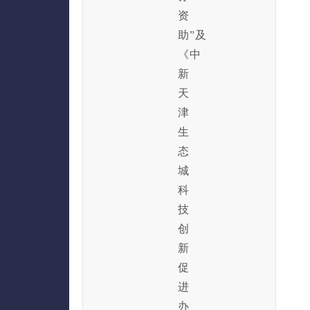
资
助”及
《中
新
天
津
生
态
城
科
技
创
新
促
进
办