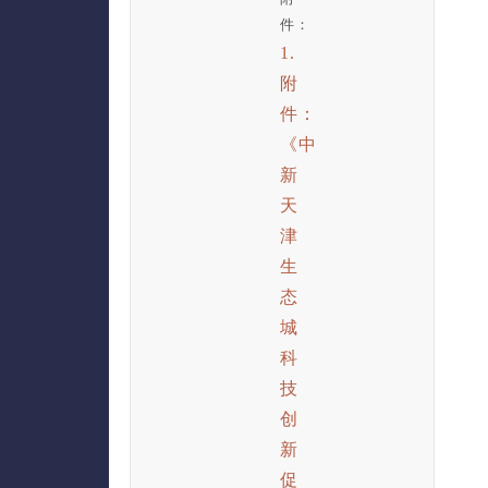
件：
1.
附
件：
《中
新
天
津
生
态
城
科
技
创
新
促