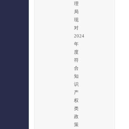
理
局
现
对
2024
年
度
符
合
知
识
产
权
类
政
策