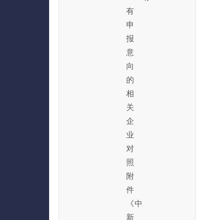
有
申
报
意
向
的
相
关
企
业
对
照
附
件
《中
新