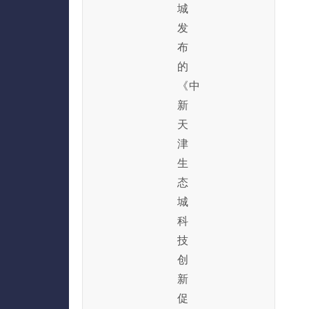
城
发
布
的
《中
新
天
津
生
态
城
科
技
创
新
促