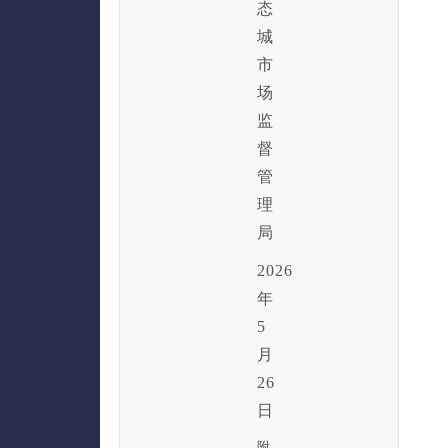
态
城
市
场
监
督
管
理
局
2026
年
5
月
26
日
附