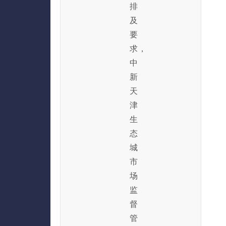
排
及
要
求，
中
新
天
津
生
态
城
市
场
监
督
管