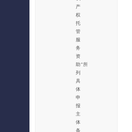
产
权
托
管
服
务
资
助”
所
列
具
体
申
报
主
体
条