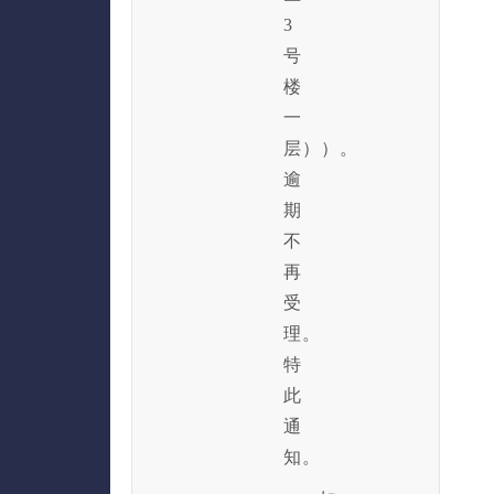
3
号
楼
一
层））。
逾
期
不
再
受
理。
特
此
通
知。