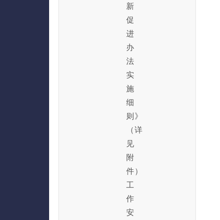
新
促
进
办
法
实
施
细
则》
（详
见
附
件）
工
作
安