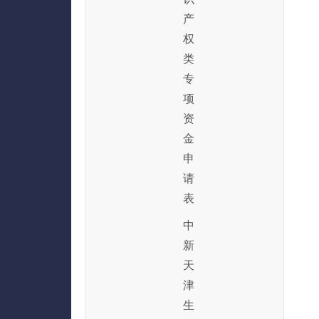
产
权
类
专
项
资
金
申
请
表
中
新
天
津
生