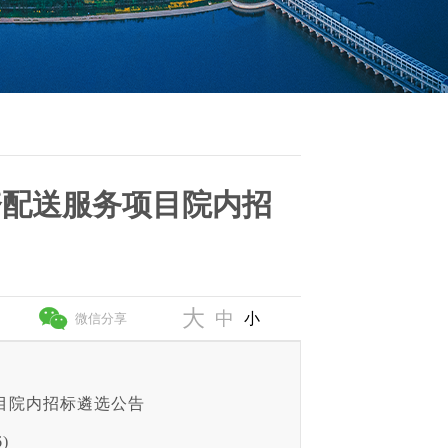
资配送服务项目院内招
大
中
小
微信分享
目院内招标遴选公告
)