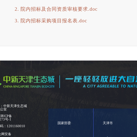
2. 院内招标及合同资质审核要求.doc
3. 院内招标采购项目报名表.doc
位：中新天津生态城
办公室
：
津ICP备
273号-1
国家部委
天津市
：1201160010
公网安备