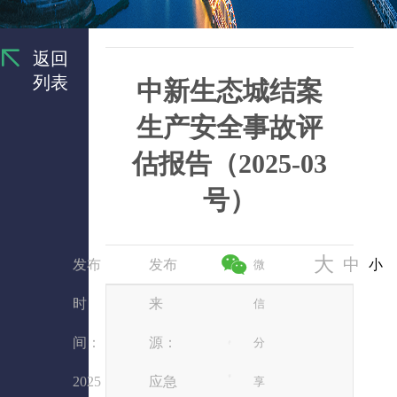
返回
列表
中新生态城结案
生产安全事故评
估报告（2025-03
号）
大
中
发布
发布
小
微
时
来
信
间：
源：
分
2025
应急
享