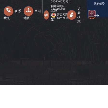
2026004273号-1
国家部委
网站标识码：
长
1201160010
无障
联系
网站
者
碍浏
津公网安备
模
我们
地图
12011602301078
览
式
号