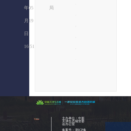
年05
局
月19
日
16:51
主办单位：中新
天津生态城管委
会办公室
备案号：
津ICP备