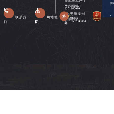
2026004273号-1
国
网站标识码：
1201160010
无障碍浏
联系我
网站地
览
津公网安备
们
图
12019502000004
号