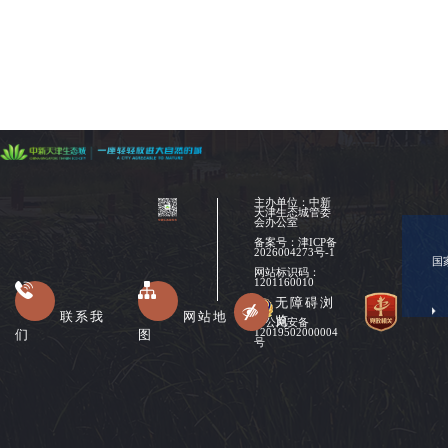
主办单位：中新
天津生态城管委
会办公室
备案号：
津ICP备
2026004273号-1
国
网站标识码：
1201160010
无障碍浏
联系我
网站地
览
津公网安备
们
图
12019502000004
号