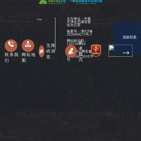
主办单位：中新
天津生态城管委
会办公室
备案号：
津ICP备
2026004273号-1
国家部委
网站标识码：
长
1201160010
无障
者
碍浏
津公网安备
模
联系我
网站地
览
12011602301078
式
们
图
号