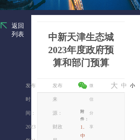
返回
列表
中新天津生态城
2023年度政府预
算和部门预算
大
中
发布
发布
小
微
时
来
信
附
间：
源：
分
件：
2023
财政
1.
享
中