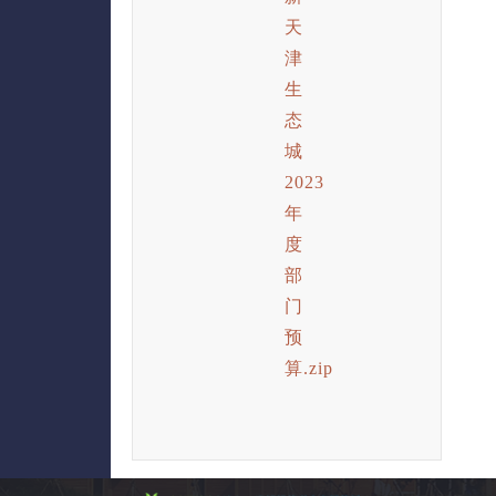
天
津
生
态
城
2023
年
度
部
门
预
算.zip