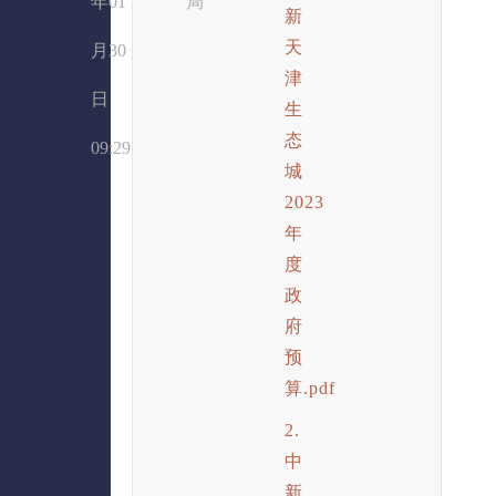
年01
局
新
天
月30
津
日
生
态
09:29
城
2023
年
度
政
府
预
算.pdf
2.
中
新