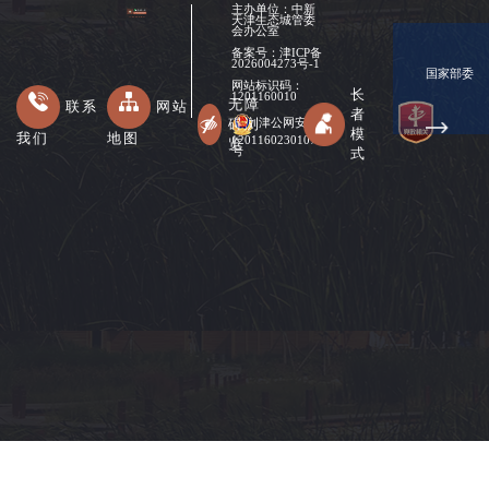
主办单位：中新
天津生态城管委
会办公室
备案号：
津ICP备
2026004273号-1
国家部委
网站标识码：
长
1201160010
无障
联系
网站
者
碍浏
津公网安备
模
我们
地图
12011602301078
览
式
号