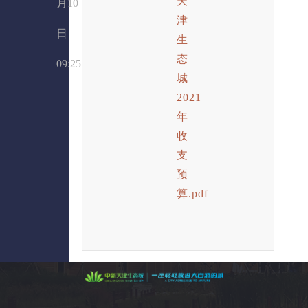
天
月10
津
日
生
态
09:25
城
2021
年
收
支
预
算.pdf