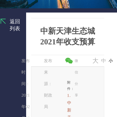
返回
列表
中新天津生态城
2021年收支预算
大
中
发布
发布
小
微
时
来
信
附
间：
源：
分
件：
2021
财政
1.
享
中
年02
局
新