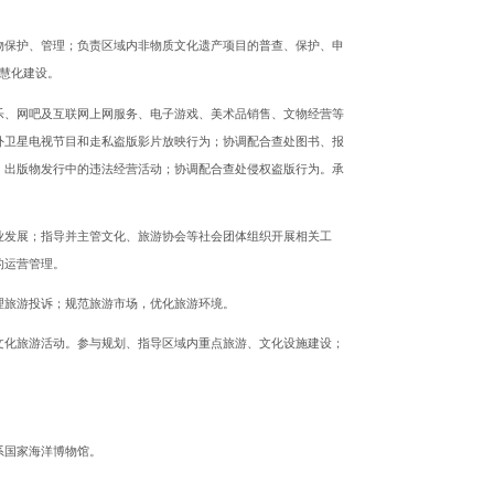
物保护、管理；负责区域内非物质文化遗产项目的普查、保护、申
智慧化建设。
乐、网吧及互联网上网服务、电子游戏、美术品销售、文物经营等
外卫星电视节目和走私盗版影片放映行为；协调配合查处图书、报
、出版物发行中的违法经营活动；协调配合查处侵权盗版行为。承
业发展；指导并主管文化、旅游协会等社会团体组织开展相关工
的运营管理。
理旅游投诉；规范旅游市场，优化旅游环境。
文化旅游活动。参与规划、指导区域内重点旅游、文化设施建设；
系国家海洋博物馆。