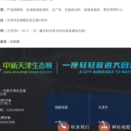
科室：
产业招商科、全域旅游促进科、文广科、文旅执法科、旅游发展科、景区管理中心。
地址：
天津市滨海新区安正路188号
时间：
工作日8：30-17：30
（
夏令时与冬令时以具体通知为准
）
人姓名：
程殿麟
电话：
022-67288932
位：中新天津生态城
办公室
：
津ICP备
273号-1
国家部委
天津市
：1201160010
公网安备
02301078号
联系我们
网站地图