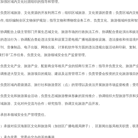
；加强区域内文化社团组织的指导和管理。
）负责区域旅游、文化资源的开发利用工作；组织区域旅游、文化资源的普查；负责区域内文
工作; 组织编制全区文物保护规划；指导文物和博物馆业务工作。负责文化、旅游领域科技和
）协调配合上级主管部门开展生态城文化、旅游市场的行政执法工作。协调配合查处演出和娱
中的违法行为；协调配合查处违法安装和设置卫星电视广播地面接收设施、违法接收和传送境
期刊、音像制品、电子出版、网络出版、计算机软件等方面的违法违规出版活动和印刷、复制
扫黄打非”工作任务。负责文化、旅游领域安全生产监督管理。
）负责文化产业、旅游产业、配套商业等相关产业的招商引资工作；指导并负责文化、旅游产
协调推进大型文化、旅游项目的规划、建设及运营管理工作；负责管委会投资的文化旅游项目
）负责区域内星级酒店、旅行社和旅游景区（点）的管理以及依法开展旅游市场监督检查；受
）负责文化和旅游展会活动，负责生态城旅游整体形象的宣传推介，协调组织大型旅游节庆和
区域旅游、文化对外交流与合作；研究指导、协调文化旅游产品开发。
）承担本领域安全生产管理责任。
一）承接对应滨海新区文化和旅游局（加挂区广播电视局牌子）、区新闻出版局相关职责，联
二）承办党委、管委会交办的其他事项。