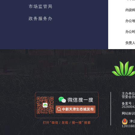
市场监管局
内设
政务服务办
办公
数据局
办公
自贸创新局
负责
联系
新经济促进局
大健康产业局
综合执法局
基建管理办
主办单
管委会
群团工作部
备案号
2026004
网站标识码
图书档案馆
津
120116