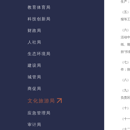
生产
教育体育局
（五
科技创新局
报等
（六
财政局
活动
人社局
纸、
担“
生态环境局
（七
建设局
作；
城管局
（八
商促局
（九
负责
文化旅游局
（十
应急管理局
（十
审计局
（十