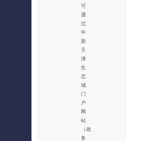
可
通
过
中
新
天
津
生
态
城
门
户
网
站
（政
务