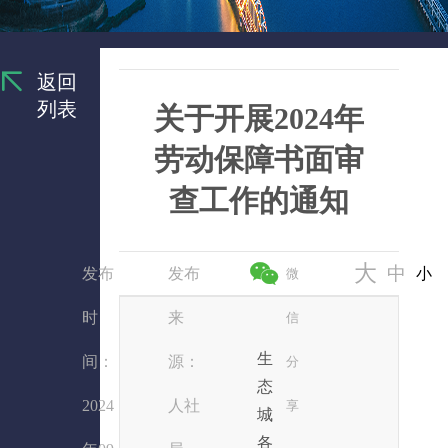
返回
列表
关于开展2024年
劳动保障书面审
查工作的通知
大
中
发布
发布
小
微
时
来
信
生
间：
源：
分
态
2024
人社
享
城
各