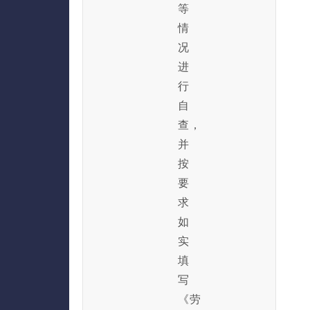
等
情
况
进
行
自
查，
并
按
要
求
如
实
填
写
《劳