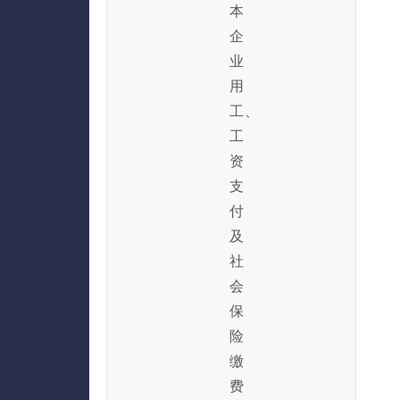
本
企
业
用
工、
工
资
支
付
及
社
会
保
险
缴
费