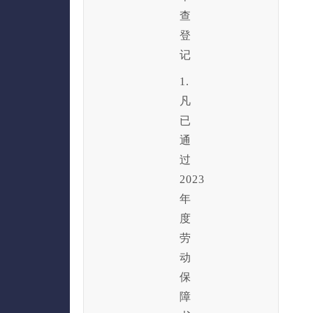
查
登
记
1.
凡
已
通
过
2023
年
度
劳
动
保
障