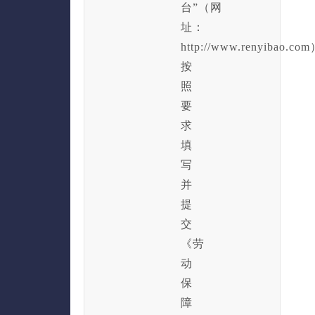
台”（网
址：
http://www.renyibao.c
按
照
要
求
填
写
并
提
交
《劳
动
保
障