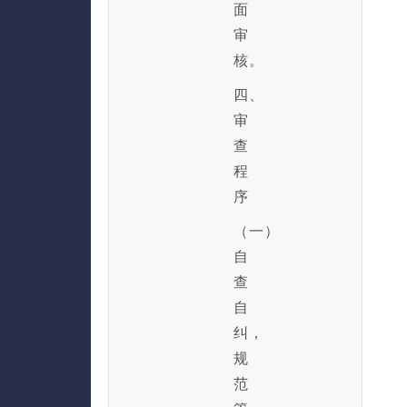
面
审
核。
四、
审
查
程
序
（一）
自
查
自
纠，
规
范