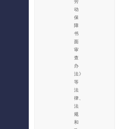
劳
动
保
障
书
面
审
查
办
法》
等
法
律、
法
规
和