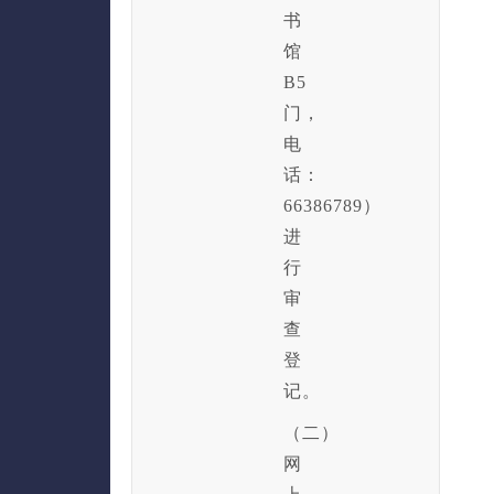
书
馆
B5
门，
电
话：
66386789）
进
行
审
查
登
记。
（二）
网