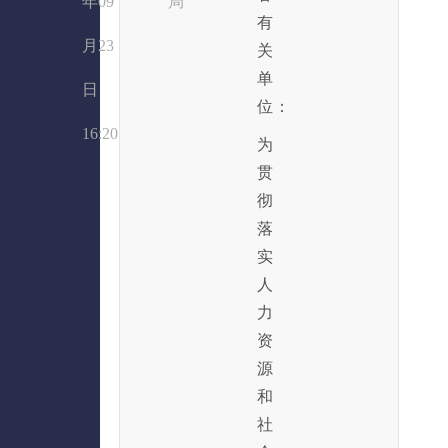
年09
局
有
月23
关
单
日
位：
16:20
为
贯
彻
落
实
人
力
资
源
和
社