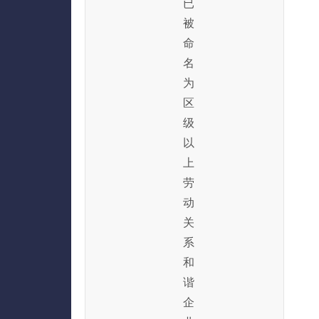
已
被
命
名
为
区
级
以
上
劳
动
关
系
和
谐
企