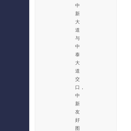
中
新
大
道
与
中
泰
大
道
交
口，
中
新
友
好
图