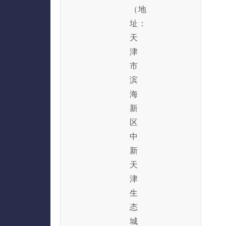
（地
址：
天
津
市
滨
海
新
区
中
新
天
津
生
态
城