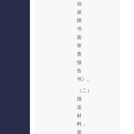
动
保
障
书
面
审
查
报
告
书》。
（二）
报
送
材
料，
审