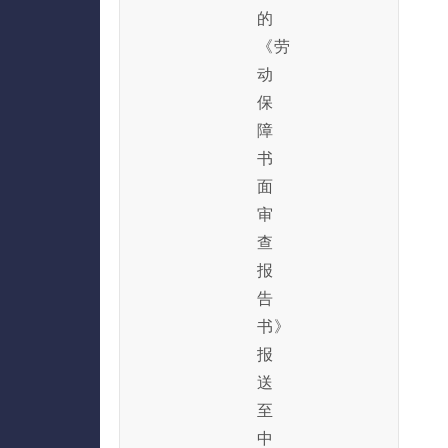
的
《劳
动
保
障
书
面
审
查
报
告
书》
报
送
至
中