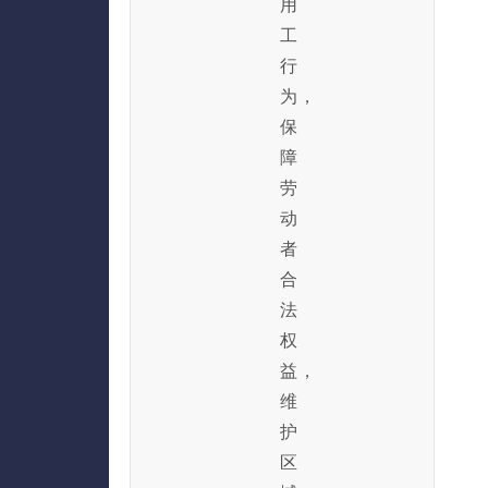
用
工
行
为，
保
障
劳
动
者
合
法
权
益，
维
护
区