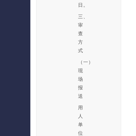
日。
三、
审
查
方
式
（一）
现
场
报
送
用
人
单
位