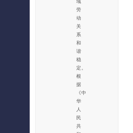
域
劳
动
关
系
和
谐
稳
定。
根
据
《中
华
人
民
共