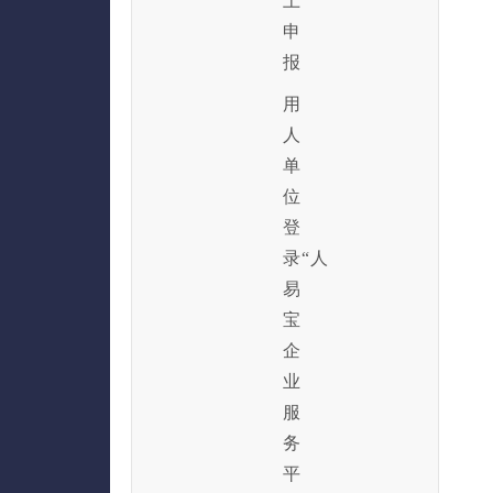
上
申
报
用
人
单
位
登
录“人
易
宝
企
业
服
务
平