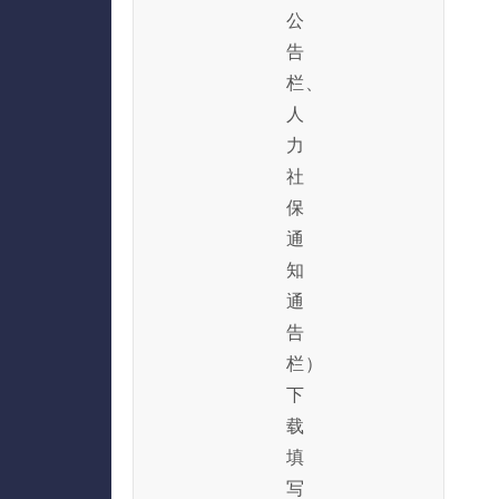
公
告
栏、
人
力
社
保
通
知
通
告
栏）
下
载
填
写