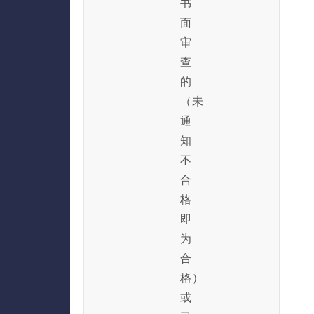
书
面
审
查
的
（未
通
知
不
合
格
即
为
合
格）
或