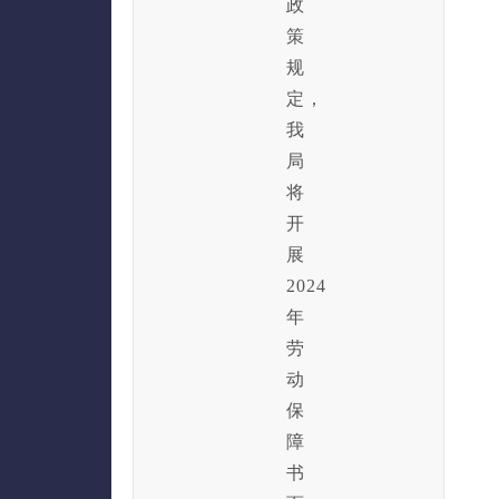
政
策
规
定，
我
局
将
开
展
2024
年
劳
动
保
障
书