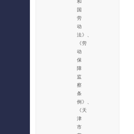
和
国
劳
动
法》、
《劳
动
保
障
监
察
条
例》、
《天
津
市