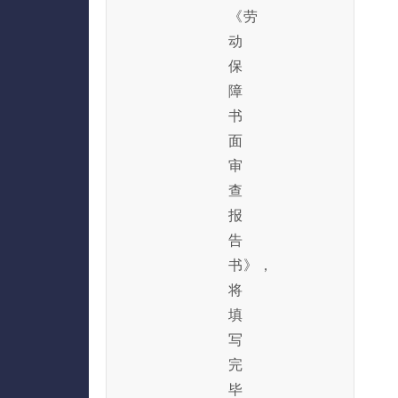
《劳
动
保
障
书
面
审
查
报
告
书》，
将
填
写
完
毕