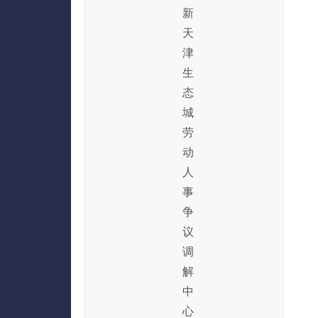
新
天
津
生
态
城
劳
动
人
事
争
议
调
解
中
心