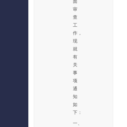
面
审
查
工
作，
现
就
有
关
事
项
通
知
如
下：
一、