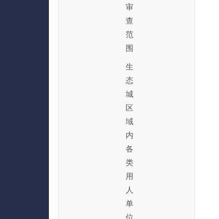
审
查
范
围
生
态
城
区
域
内
各
类
用
人
单
位。