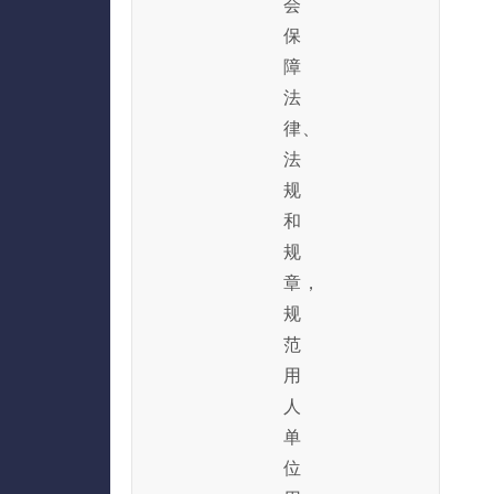
会
保
障
法
律、
法
规
和
规
章，
规
范
用
人
单
位