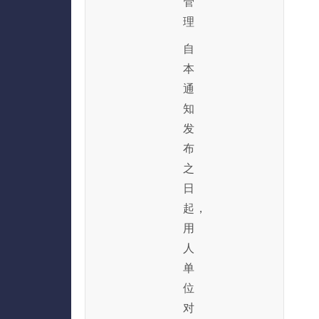
管
理
自
本
通
知
发
布
之
日
起，
用
人
单
位
对