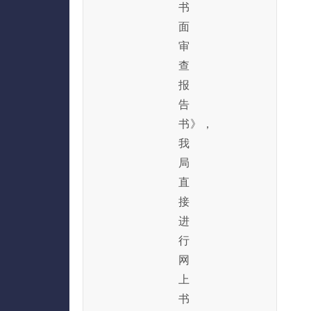
书
面
审
查
报
告
书》，
我
局
直
接
进
行
网
上
书