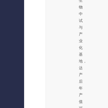
生
物
中
试
与
产
业
化
基
地，
达
产
后
年
产
值