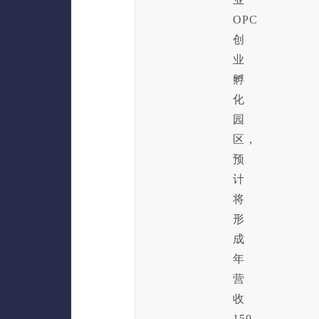
OPC
创
业
孵
化
园
区，
预
计
将
形
成
年
营
收
150