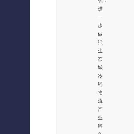
线，
进
一
步
做
强
生
态
城
冷
链
物
流
产
业
链