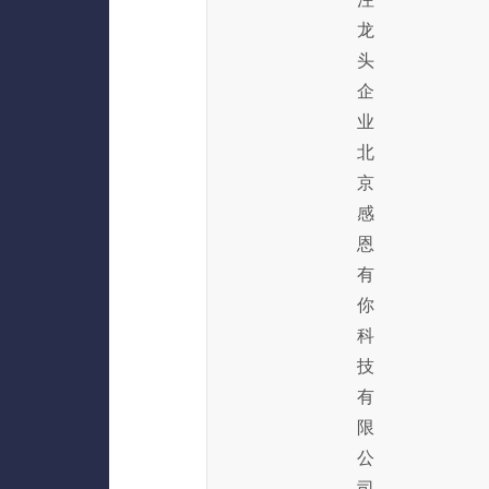
龙
头
企
业
北
京
感
恩
有
你
科
技
有
限
公
司