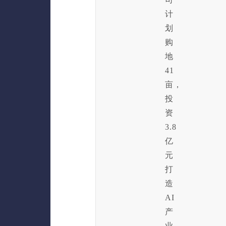
计
划
购
地
41
亩，
投
资
3.8
亿
元
打
造
AI
产
业