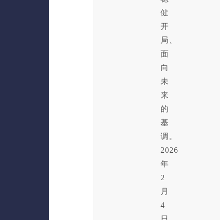
健
开
局、
面
向
未
来
的
基
调。
2026
年
2
月
4
日，