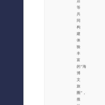
店
等
共
同
构
建
体
验
丰
富
的“海
博
文
旅
圈”，
推