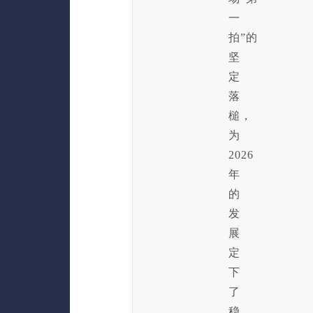
一
拍”的
坚
定
落
槌，
为
2026
年
的
发
展
定
下
了
稳