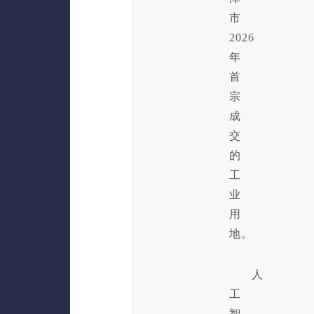
市
2026
年
首
宗
成
交
的
工
业
用
地。
人
工
智