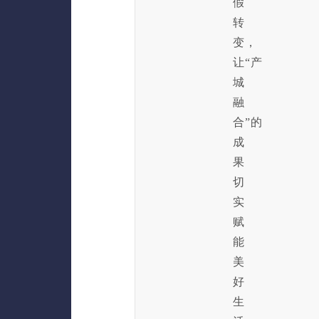
假
转
变，
让“产
城
融
合”的
成
果
切
实
赋
能
美
好
生