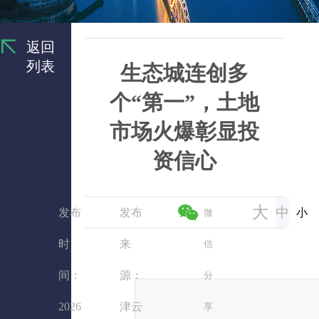
返回
列表
生态城连创多
个“第一”，土地
市场火爆彰显投
资信心
大
中
发布
发布
小
微
时
来
信
间：
源：
分
2026
津云
享