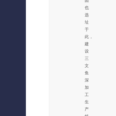
团
也
选
址
于
此，
建
设
三
文
鱼
深
加
工
生
产