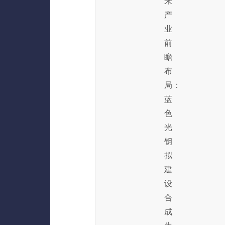
来
产
业
前
瞻
布
局：
蓝
色
光
钥
拟
建
设
合
成