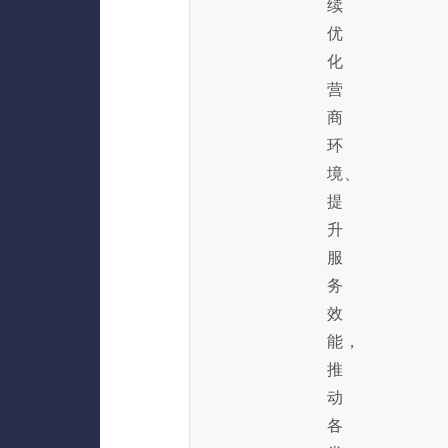
续
优
化
营
商
环
境、
提
升
服
务
效
能，
推
动
各