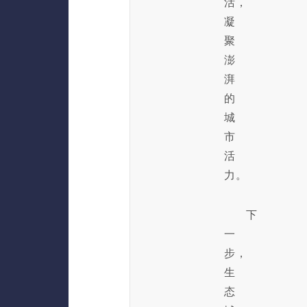
活，
凝
聚
澎
湃
的
城
市
活
力。
下
一
步，
生
态