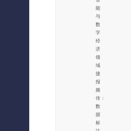
能
与
数
字
经
济
领
域
捷
报
频
传：
数
据
标
注