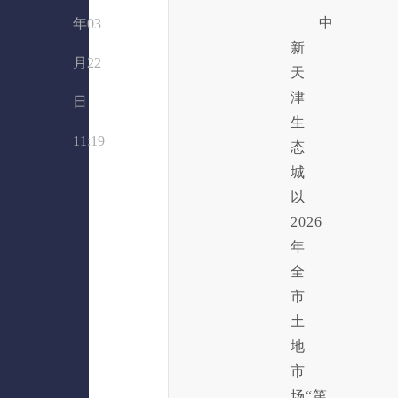
中
年03
新
月22
天
津
日
生
11:19
态
城
以
2026
年
全
市
土
地
市
场“第