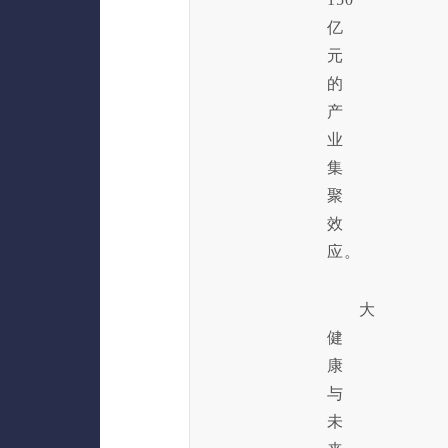
亿
元
的
产
业
集
聚
效
应。
大
健
康
与
未