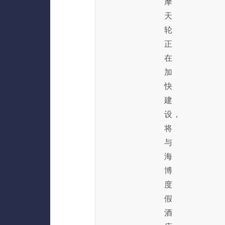
摩
天
轮
正
在
加
快
建
设，
将
与
海
博
度
假
酒