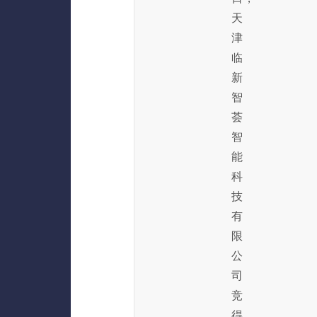
天
津
临
新
智
荟
智
能
科
技
有
限
公
司
竞
得