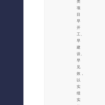
类
项
目
早
开
工、
早
建
设、
早
见
效，
以
实
绩
实