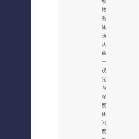
动
旅
游
体
验
从
单
一
观
光
向
深
度
休
闲
度