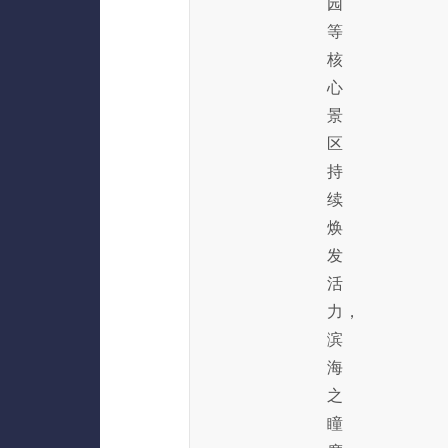
园
等
核
心
景
区
持
续
焕
发
活
力，
滨
海
之
瞳