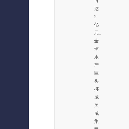
可
达
5
亿
元。
全
球
水
产
巨
头
挪
威
美
威
集