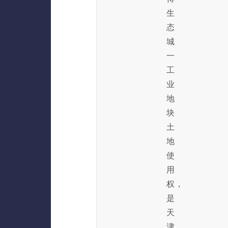
生
态
城
一
工
业
地
块
土
地
使
用
权，
是
天
津