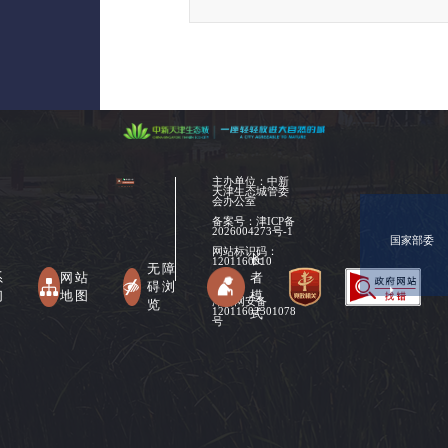
主办单位：中新
天津生态城管委
会办公室
备案号：
津ICP备
2026004273号-1
国家部委
网站标识码：
长
1201160010
无障
系
网站
者
碍浏
们
地图
模
津公网安备
览
式
12011602301078
号