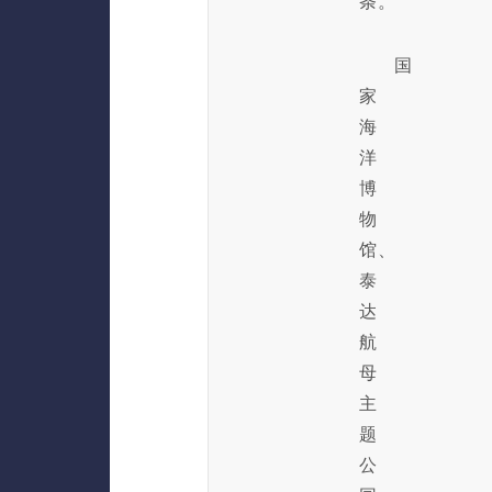
条。
国
家
海
洋
博
物
馆、
泰
达
航
母
主
题
公