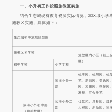
一、小升初工作按照施教区实施
结合生态城现有教育资源实际情况，本区域小学
施教区实施。具体如下：
生态城初中施教区范围
施教区和学校
施教区内小区
（截止至
区）
初中学校
小学学校
鲲玉园、鲲贝园、鲲
滨海小外一
苑、新颐园、美逸园
部
园、和馨园、季景园
雅苑、汇金雅苑
滨海小外二
仕景苑、景杉园、红
滨海小外初中部
部
天和园、新新园、望
（和韵校区）