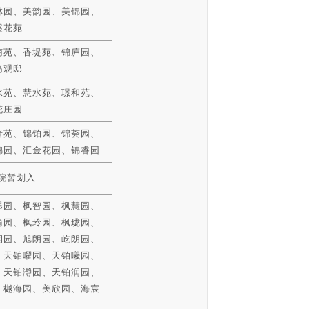
林园、美韵园、美锦园、
溪花苑
南苑、香堤苑、锦庐园、
岛观邸
水苑、慧水苑、璟和苑、
花庄园
唐苑、锦铂园、锦荟园、
锦园、汇金花园、锦睿园
院暂划入
墨园、枫智园、枫慧园、
瑜园、枫玲园、枫珑园、
润园、旭朗园、屹朗园、
、天铂曜园、天铂曦园、
、天铂瀞园、天铂润园、
、樾海园、美欣园、海宸