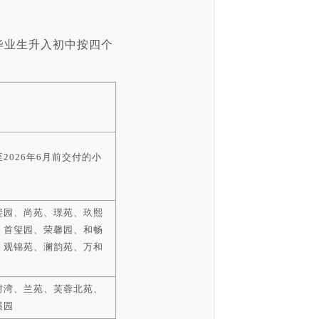
毕业生升入初中按四个
2026年6月前交付的小
玺园、尚苑、璟苑、玖熙
、首玺园、荣馨园、和畅
、观锦苑、澜韵苑、万和
树湾、兰苑、芙蓉北苑、
溪园