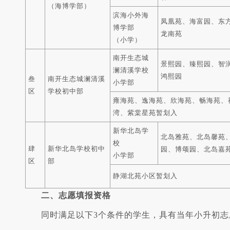
（海博学部）
滨海小外海
凤凰苑、海富园、东
博学部
龙南苑
（小学）
南开生态城
景熙园、臻熙园、智
澜清溪学校
鸿熙园
叁
南开生态城澜清溪
小学部
区
学校初中部
雍海苑、逸海苑、欣海苑、畅海苑、
湾、紫棠星苑暂划入
新华北岛学
北岛雅苑、北岛馨苑
校
肆
新华北岛学校初中
园、博颂园、北岛嘉
小学部
区
部
静湖北苑小区暂划入
二、志愿填报资格
同时满足以下3个条件的学生，具有当年小升初