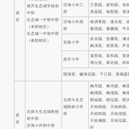
滨海小外三
兰景园、家和园、美
南开生态城学校初
部
美嘉园、铭郡园、青
壹
中部
区
生态城一中初中部
滨海小外四
格调菁园、珑水苑、
（本部校区）
部
雅境园、雅馨园、半
生态城一中初中部
依水园、悦馨苑、澜
（南部校区）
实验小学
枫泽苑、荣景苑、芦
溪景园、宸和园、荣
南开小学
博仕苑、翠谷园、和
颐湖居、樾湖花园、千江苑、荣颂庭
枫丹园、枫书园、枫
枫博园、枫瑾园、枫
北师大生态
朗福园、朗泓园、朗
城附校小学
天铂晴园、天铂映园
北师大生态城附校
部
天铂晗园、天铂澄园
贰
初中部
天铂澜园、天铂泓园
区
滨海小外初中部
轩