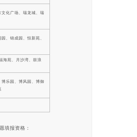
方文化广场、瑞龙城、瑞
润园、锦成园、恒新苑、
福海苑、月沙湾、鼓浪
、博乐园、博风园、博御
苑
志愿填报资格：