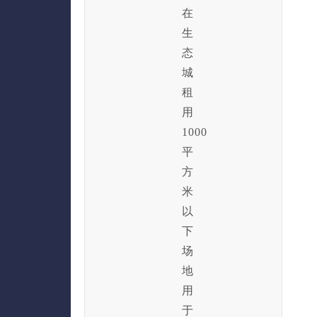
在
生
态
城
租
用
1000
平
方
米
以
下
场
地
用
于