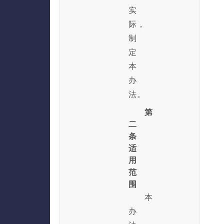
实
际，
制
定
本
办
法。
第
二
条
适
用
范
围
本
办