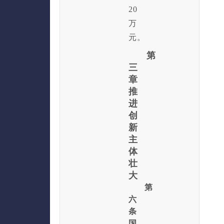
20
万
元。
第
三
章
推
进
创
新
主
体
壮
大
第
六
条
国