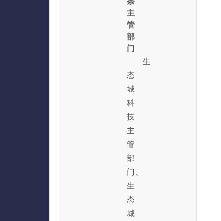
条
主
管
部
门
生
态
城
科
技
主
管
部
门、
生
态
城