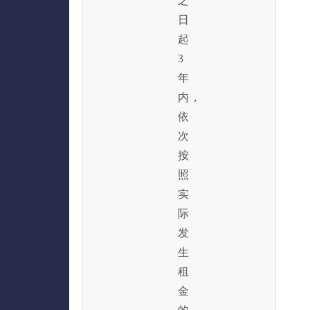
之
日
起
3
年
内，
依
次
按
照
实
际
发
生
租
金