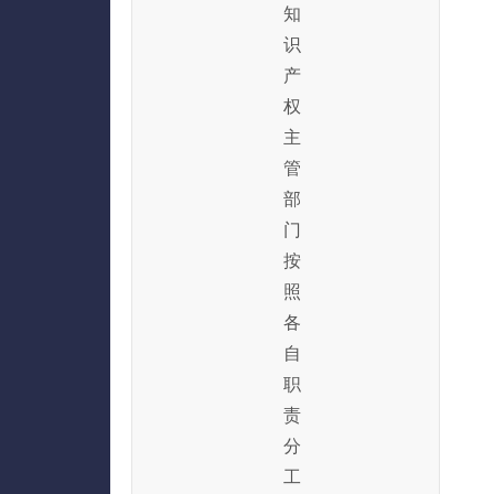
知
识
产
权
主
管
部
门
按
照
各
自
职
责
分
工