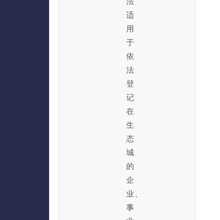
法
适
用
于
依
法
登
记
在
生
态
城
的
企
业、
事