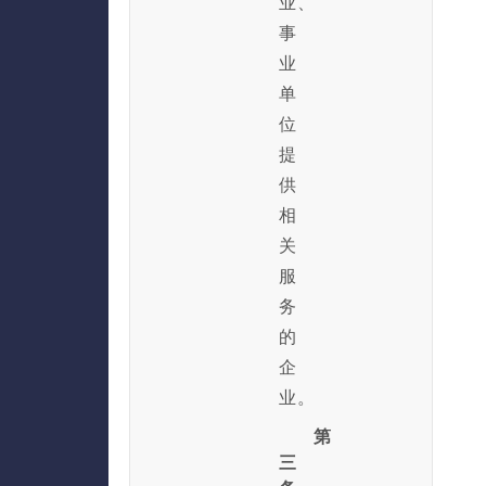
业、
事
业
单
位
提
供
相
关
服
务
的
企
业。
第
三