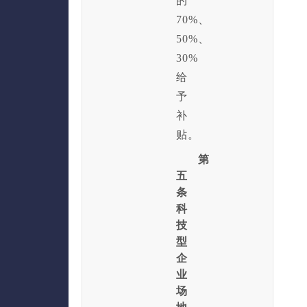
的
70%、
50%、
30%
给
予
补
贴。
第
五
条
科
技
型
企
业
场