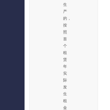
生
产
的，
按
照
首
个
租
赁
年
实
际
发
生
租
金