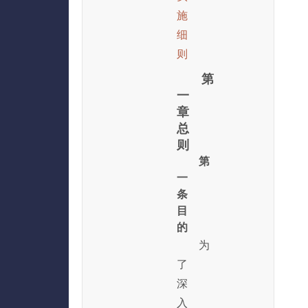
施
细
则
第
一
章
总
则
第
一
条
目
的
为
了
深
入