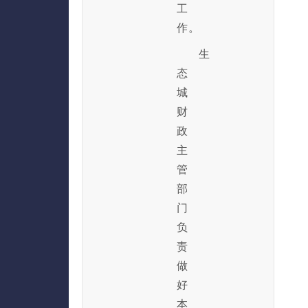
工
作。
生
态
城
财
政
主
管
部
门
负
责
做
好
本