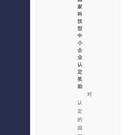
家
科
技
型
中
小
企
业
认
定
奖
励
对
认
定
的
国