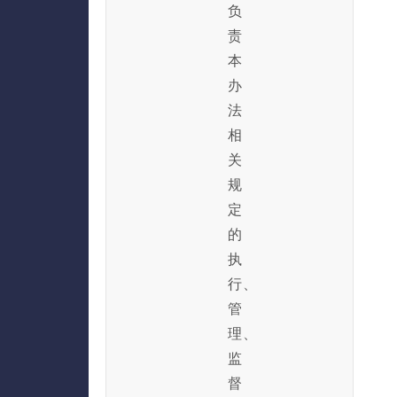
负
责
本
办
法
相
关
规
定
的
执
行、
管
理、
监
督