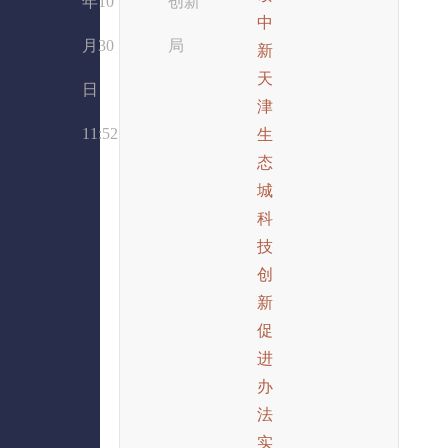
年10
创新
中
月30
局
新
天
日
津
11:52
生
态
城
科
技
创
新
促
进
办
法
实