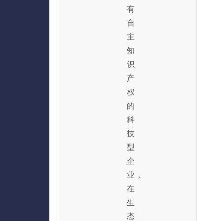
有
自
主
知
识
产
权
的
科
技
型
企
业，
在
生
态