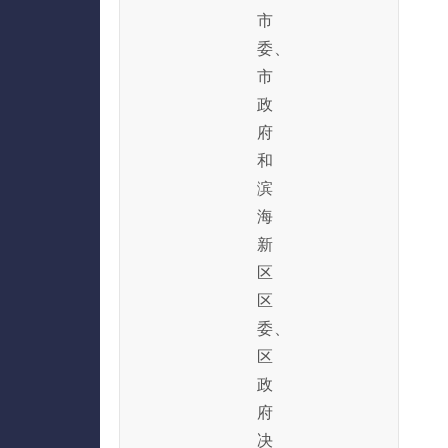
市
委、
市
政
府
和
滨
海
新
区
区
委、
区
政
府
决