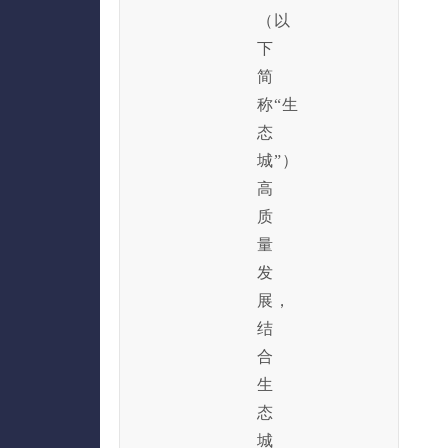
（以
下
简
称“生
态
城”）
高
质
量
发
展，
结
合
生
态
城