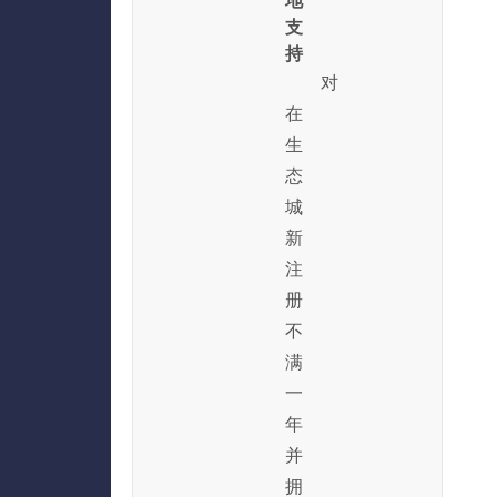
地
支
持
对
在
生
态
城
新
注
册
不
满
一
年
并
拥