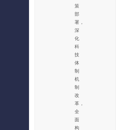
策
部
署，
深
化
科
技
体
制
机
制
改
革，
全
面
构