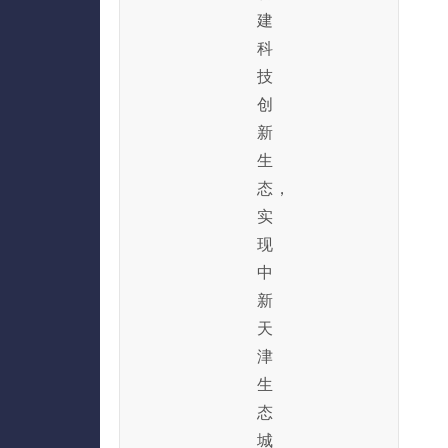
建
科
技
创
新
生
态，
实
现
中
新
天
津
生
态
城