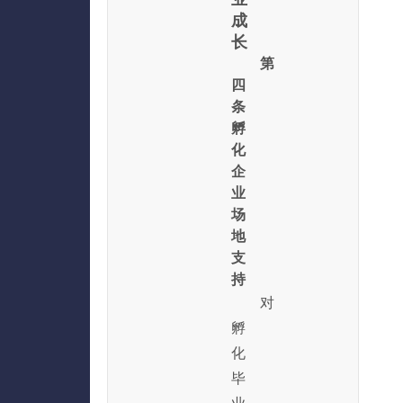
成
长
第
四
条
孵
化
企
业
场
地
支
持
对
孵
化
毕