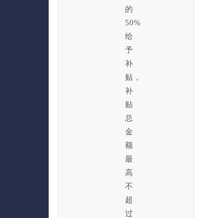
的
50%
给
予
补
贴，
补
贴
总
金
额
最
高
不
超
过