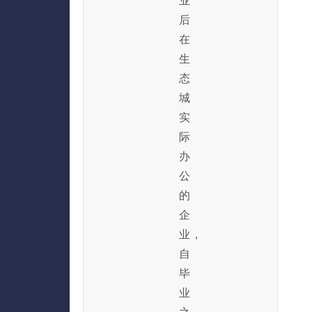
业
后
在
生
态
城
实
际
办
公
的
企
业，
自
毕
业