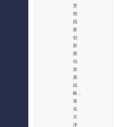
贯
彻
国
家
创
新
驱
动
发
展
战
略，
落
实
天
津