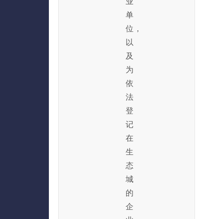
业
单
位，
以
及
为
依
法
登
记
在
生
态
城
的
企