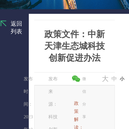
返回
列表
政策文件：中新
天津生态城科技
创新促进办法
大
中
发布
发布
小
微
时
来
信
政
间：
源：
分
策
2023
科技
享
解
读：