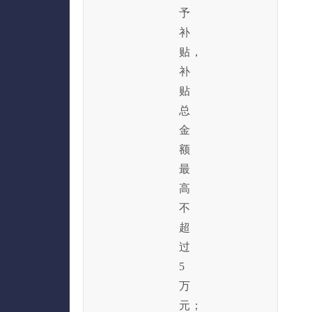
予
补
贴，
补
贴
总
金
额
最
高
不
超
过
5
万
元；