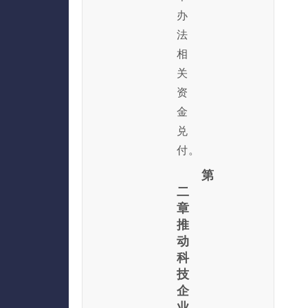
办
法
相
关
资
金
兑
付。
第
二
章
推
动
科
技
企
业