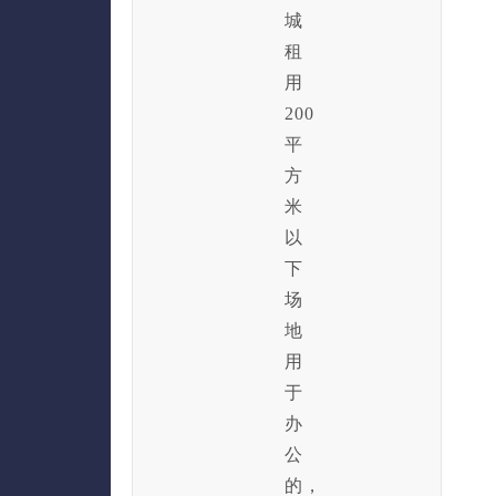
城
租
用
200
平
方
米
以
下
场
地
用
于
办
公
的，