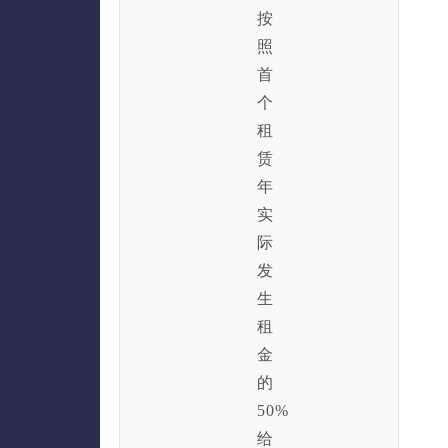
按
照
首
个
租
赁
年
实
际
发
生
租
金
的
50%
给