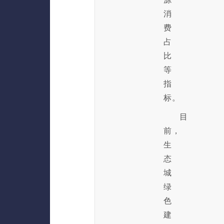
消
费
占
比
等
指
标。
目
前，
生
态
城
绿
色
建