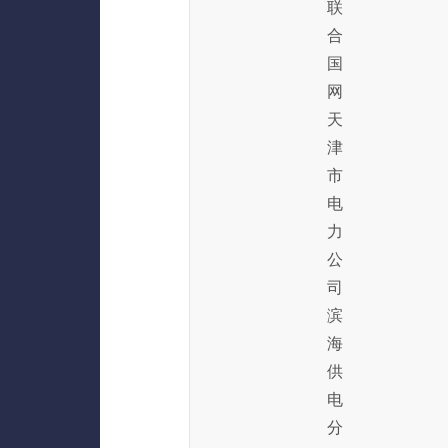
联
合
国
网
天
津
市
电
力
公
司
滨
海
供
电
分