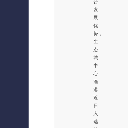
合
发
展
优
势，
生
态
城
中
心
渔
港
近
日
入
选