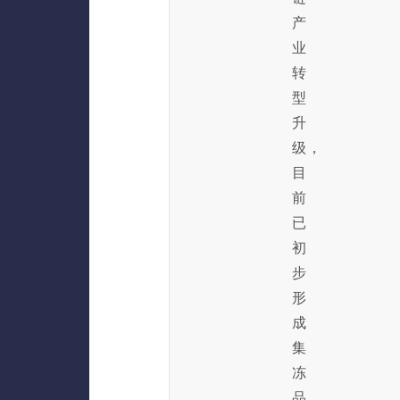
产
业
转
型
升
级，
目
前
已
初
步
形
成
集
冻
品