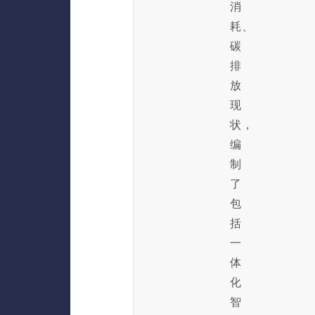
消
耗、
碳
排
放
现
状，
编
制
了
包
括
一
体
化
智