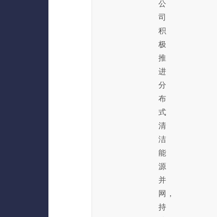
公
司
积
极
推
进
分
布
式
清
洁
能
源
并
网，
持