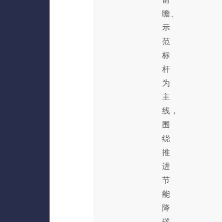
瞻、
示
范
标
杆
为
主
线，
围
绕
推
进
节
能
降
碳、