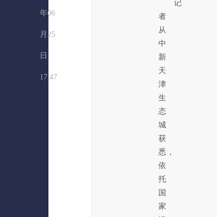
记
年06
者
从
月25
中
日
新
天
17:47
津
生
态
城
获
悉，
依
托
国
家