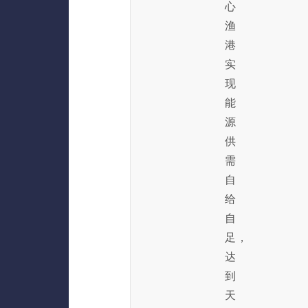
心
渔
港
实
现
能
源
供
需
自
给
自
足，
达
到
天