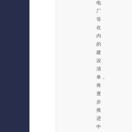
电
厂
等
在
内
的
建
设
清
单，
将
逐
步
推
进
中