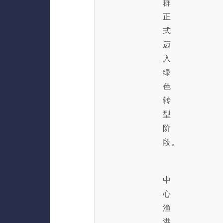
群
正
式
迈
入
绿
色
转
型
阶
段。
中
心
渔
港