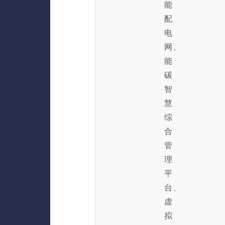
能
配
电
网、
能
碳
智
慧
综
合
管
理
平
台、
虚
拟