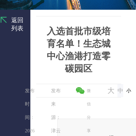
返回
列表
入选首批市级培
育名单！生态城
中心渔港打造零
碳园区
大
中
发布
发布
小
微
时
来
信
间：
源：
分
2026
津云
享