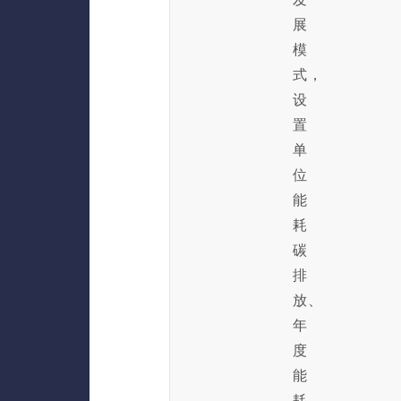
展
模
式，
设
置
单
位
能
耗
碳
排
放、
年
度
能
耗