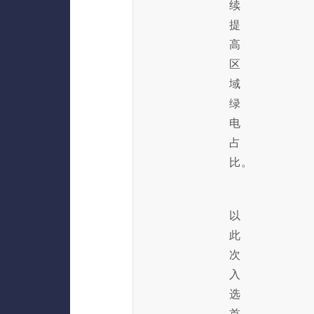
续
提
高
区
域
绿
电
占
比。
以
此
次
入
选
首