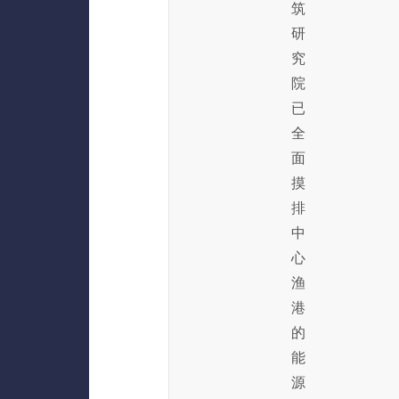
筑
研
究
院
已
全
面
摸
排
中
心
渔
港
的
能
源