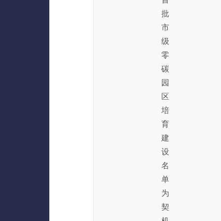
批
市
级
零
碳
园
区
培
育
建
设
名
单
为
契
机，