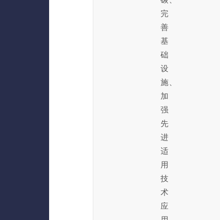
完
善
基
础
设
施、
加
强
先
进
适
用
技
术
应
用