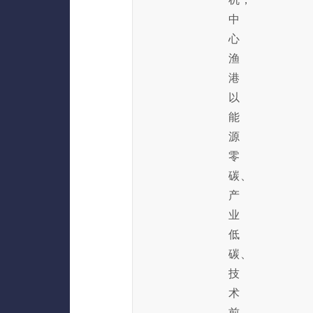
中
心
渔
港
以
能
源
零
碳、
产
业
低
碳、
技
术
前