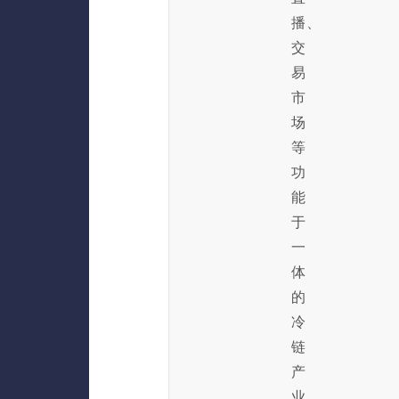
播、
交
易
市
场
等
功
能
于
一
体
的
冷
链
产
业