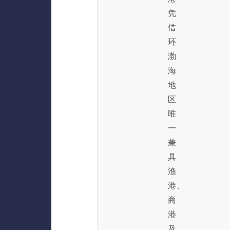
凭
借
环
渤
海
地
区
唯
一
兼
具
渔
港、
商
港
及