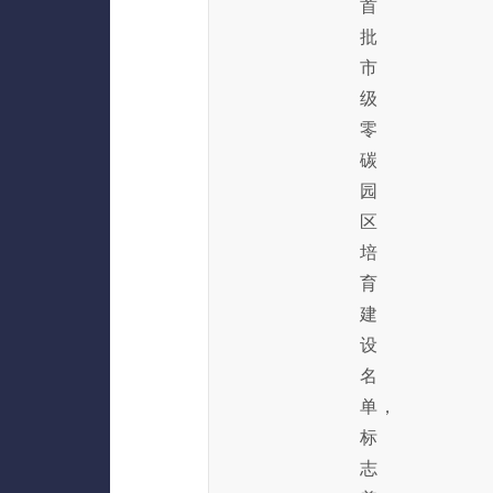
首
批
市
级
零
碳
园
区
培
育
建
设
名
单，
标
志