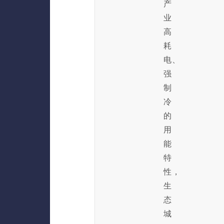
产
业
高
耗
电、
强
制
冷
的
用
能
特
性，
生
态
城