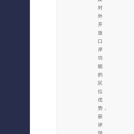
对
外
开
放
口
岸
功
能
的
区
位
优
势，
获
评
国