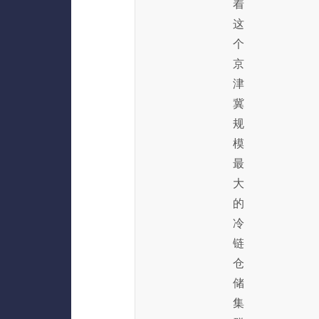
着
这
个
京
津
冀
规
模
最
大
的
冷
链
仓
储
集