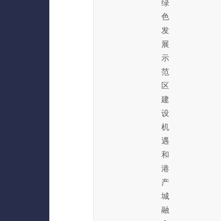
绿
色
发
展
示
范
区
建
设
机
遇
和
港
产
城
融