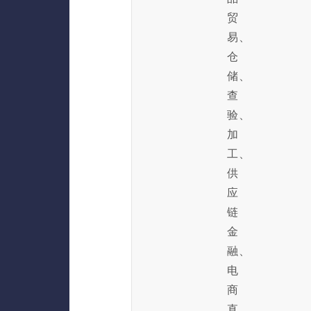
贸
易、
仓
储、
查
验、
加
工、
供
应
链
金
融、
电
商
直