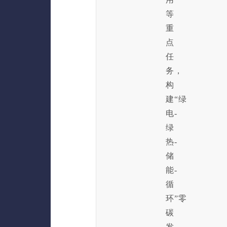
等
重
点
任
务，
构
建“绿
电-
绿
热-
储
能-
循
环”零
碳
发