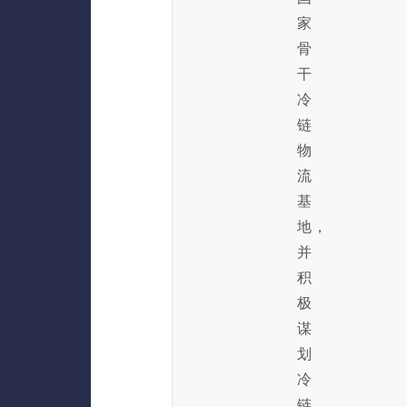
家
骨
干
冷
链
物
流
基
地，
并
积
极
谋
划
冷
链