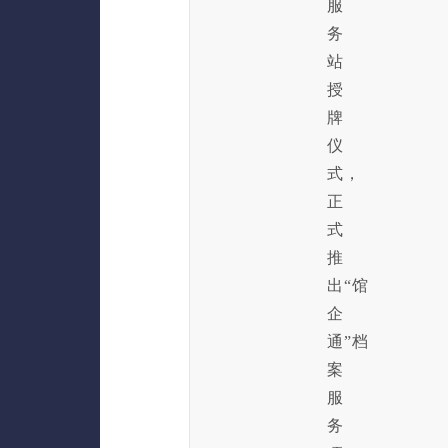
服
务
站
授
牌
仪
式，
正
式
推
出“馆
企
通”档
案
服
务