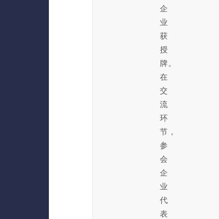
企
业
获
授
牌。
在
交
流
环
节，
参
会
企
业
代
表