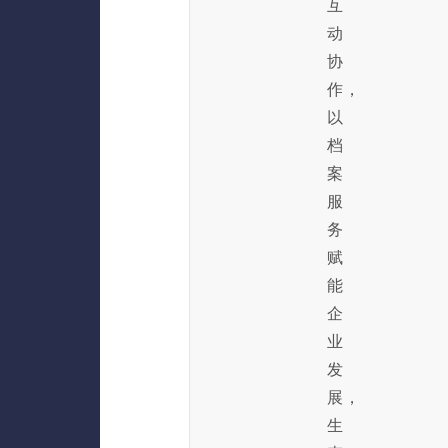
互
动
协
作，
以
档
案
服
务
赋
能
企
业
发
展，
生