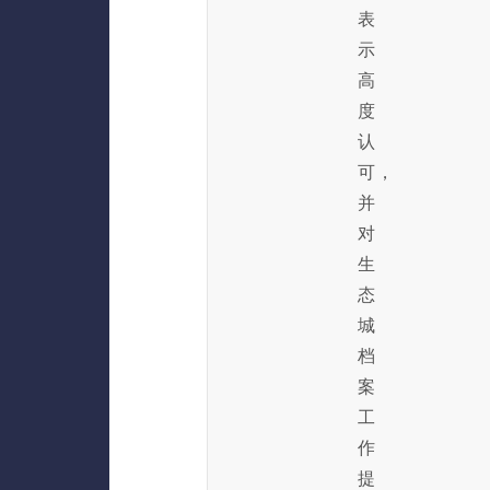
表
示
高
度
认
可，
并
对
生
态
城
档
案
工
作
提