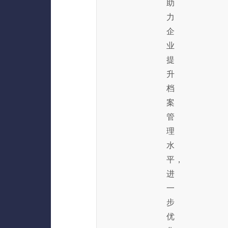
助
力
企
业
提
升
档
案
管
理
水
平，
进
一
步
优