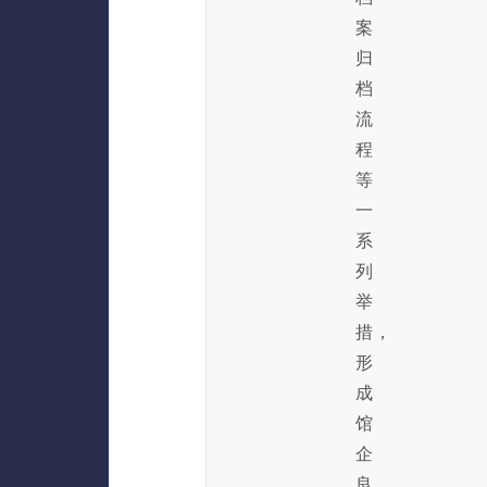
案
归
档
流
程
等
一
系
列
举
措，
形
成
馆
企
良