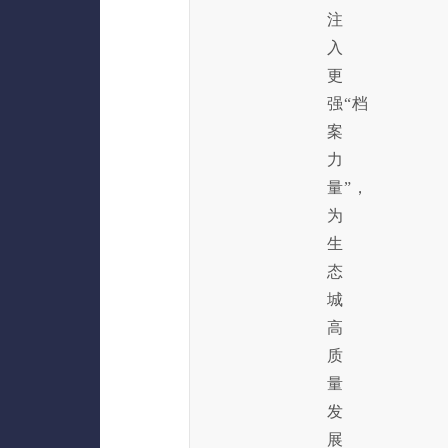
注
入
更
强“档
案
力
量”，
为
生
态
城
高
质
量
发
展