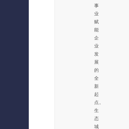
事
业
赋
能
企
业
发
展
的
全
新
起
点。
生
态
城