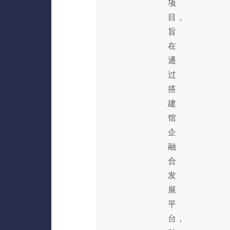
项
目，
旨
在
通
过
搭
建
馆
企
融
合
发
展
平
台，