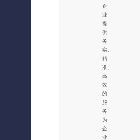
企
业
提
供
务
实、
精
准、
高
效
的
服
务，
为
企
业