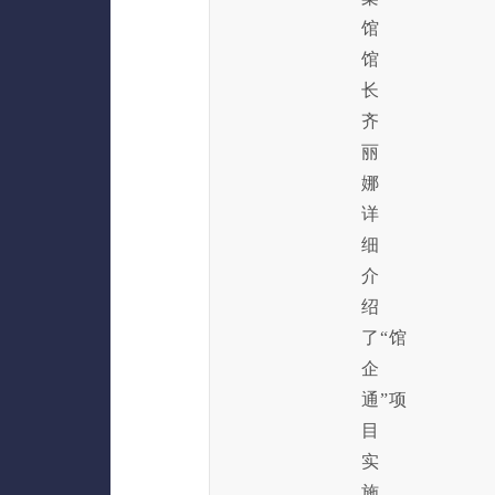
馆
馆
长
齐
丽
娜
详
细
介
绍
了“馆
企
通”项
目
实
施