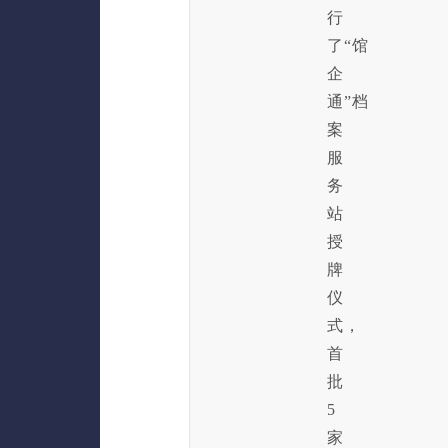
行
了“馆
企
通”档
案
服
务
站
授
牌
仪
式，
首
批
5
家