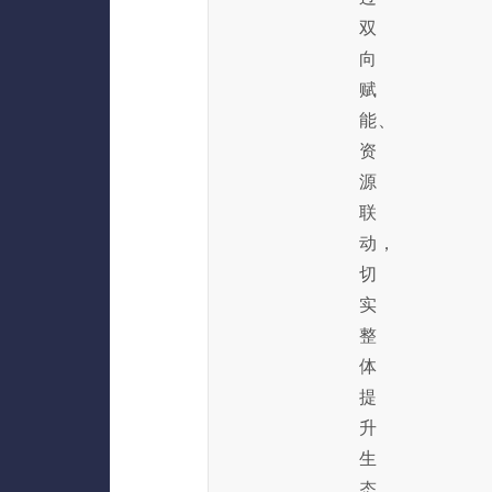
双
向
赋
能、
资
源
联
动，
切
实
整
体
提
升
生
态