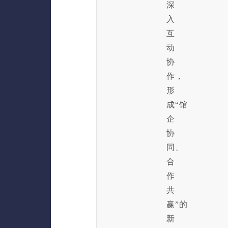
深
入
互
动
协
作，
形
成“馆
企
协
同、
合
作
共
赢”的
新