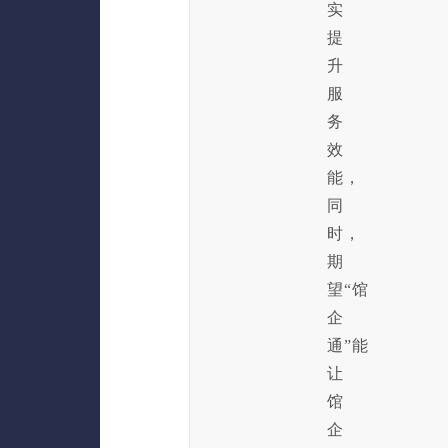
实
提
升
服
务
效
能，
同
时，
期
望“馆
企
通”能
让
馆
企