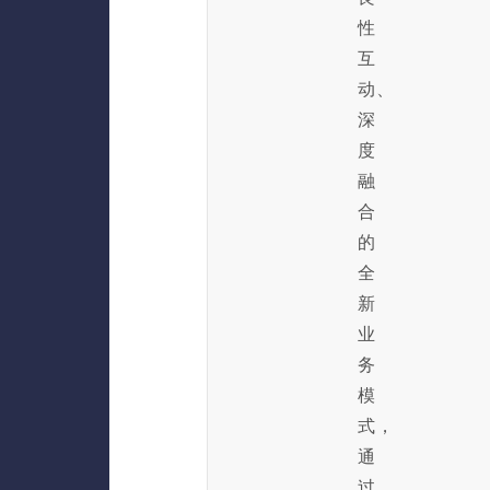
性
互
动、
深
度
融
合
的
全
新
业
务
模
式，
通
过