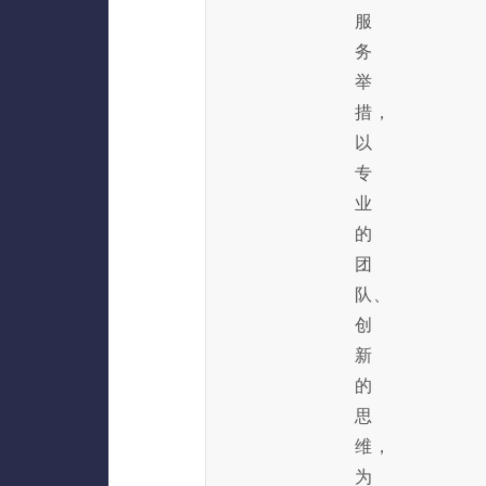
服
务
举
措，
以
专
业
的
团
队、
创
新
的
思
维，
为