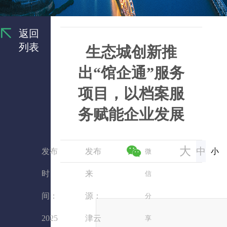
返回
列表
生态城创新推
出“馆企通”服务
项目，以档案服
务赋能企业发展
大
中
发布
发布
小
微
时
来
信
间：
源：
分
2025
津云
享