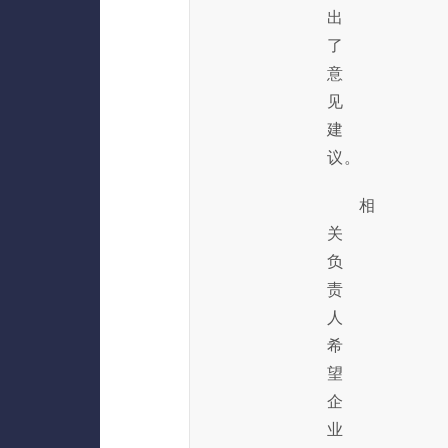
出
了
意
见
建
议。
相
关
负
责
人
希
望
企
业