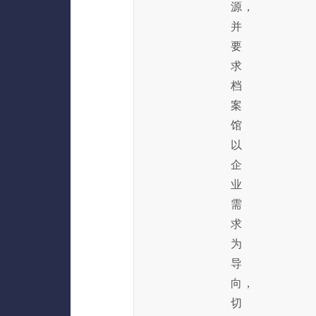
源，
并
要
求
档
案
馆
以
企
业
需
求
为
导
向，
切