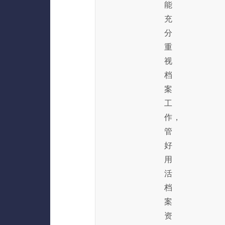
能
充
分
重
视
档
案
工
作，
管
好
用
活
档
案
资