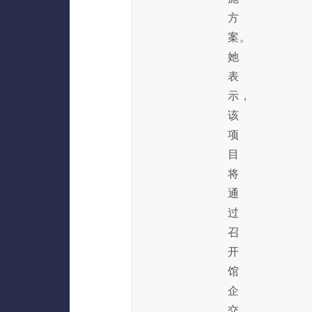
方
案。
她
表
示，
该
项
目
将
通
过
召
开
馆
企
交