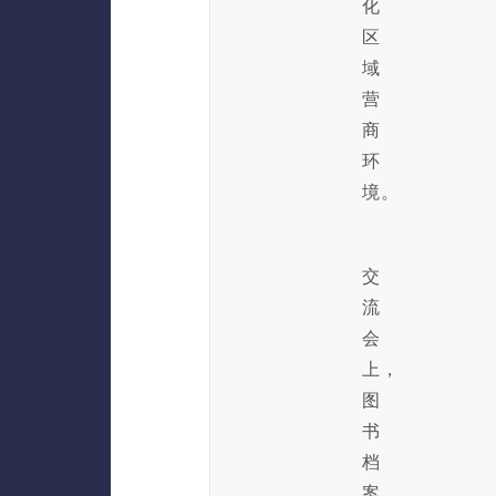
化
区
域
营
商
环
境。
交
流
会
上，
图
书
档
案