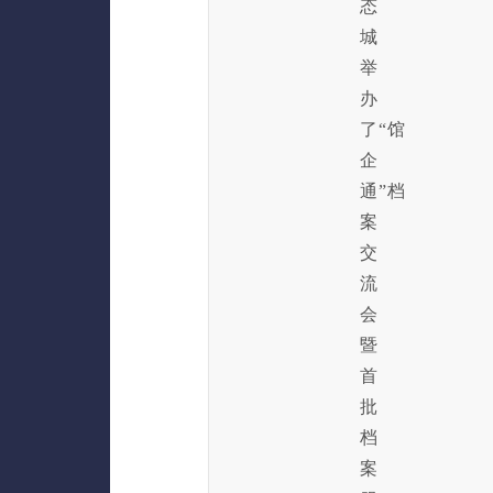
态
城
举
办
了“馆
企
通”档
案
交
流
会
暨
首
批
档
案