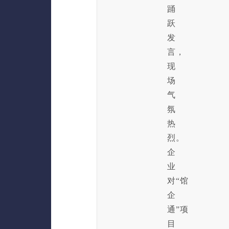
踊
跃
发
言，
现
场
气
氛
热
烈。
企
业
对“馆
企
通”项
目