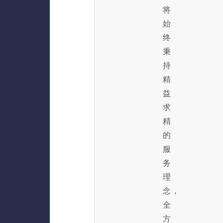
将
始
终
秉
持
精
益
求
精
的
服
务
理
念，
全
方