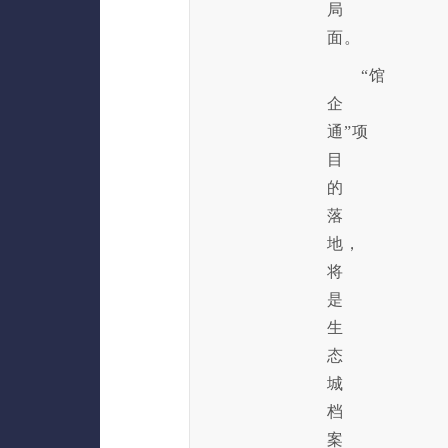
局
面。
“馆
企
通”项
目
的
落
地，
将
是
生
态
城
档
案