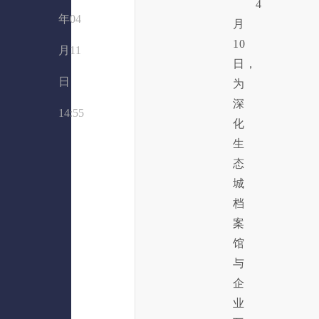
4
年04
月
10
月11
日，
日
为
深
14:55
化
生
态
城
档
案
馆
与
企
业