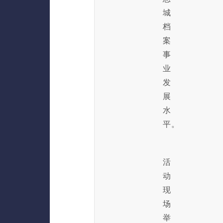
城
档
案
事
业
发
展
水
平。
活
动
现
场
举