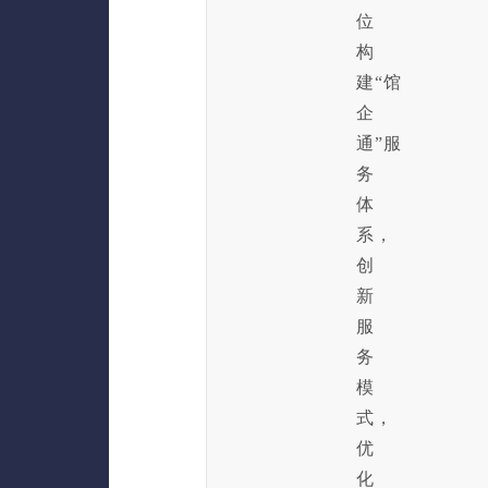
位
构
建“馆
企
通”服
务
体
系，
创
新
服
务
模
式，
优
化