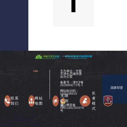
主办单位：中新
天津生态城管委
会办公室
备案号：
津ICP备
2026004273号-1
国家部委
网站标识码：
长
1201160010
无障
联系
网站
者
碍浏
我们
地图
模
津公网安备
览
式
12011602301078
号