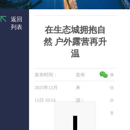
返回
列表
在生态城拥抱自
然 户外露营再升
温
发布时间：
发布
微
2025年12月
来
信
11日 10:14
源：
分
享