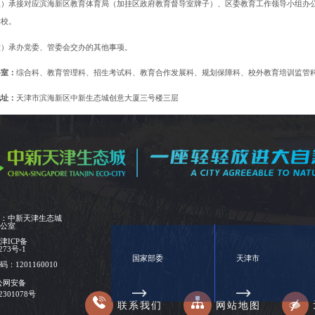
五）承接对应滨海新区教育体育局（加挂区政府教育督导室牌子）、区委教育工作领导小组办
学校。
六）承办党委、管委会交办的其他事项。
科室：
综合科、教育管理科、招生考试科、教育合作发展科、规划保障科、校外教育培训监管
地址：
天津市滨海新区中新生态城创意大厦三号楼三层
时间：
工作日8：30-17：30
（
夏令时与冬令时以具体通知为准
）
人姓名：
孙月
电话：
022-67289022
位：中新天津生态城
办公室
：
津ICP备
273号-1
国家部委
天津市
：1201160010
公网安备
02301078号
联系我们
网站地图