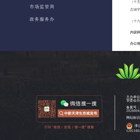
（十
市场监管局
态城
政务服务办
（十
数据局
内设
自贸创新局
办公
办公
新经济促进局
负责
大健康产业局
联系
综合执法局
基建管理办
主办单
管委会
群团工作部
备案号
2026004
网站标识码
图书档案馆
津
120116