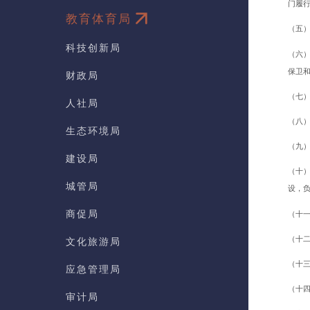
门履
教育体育局
（五
科技创新局
（六
保卫
财政局
（七
人社局
（八
生态环境局
（九
建设局
（十
城管局
设，
商促局
（十
（十
文化旅游局
（十
应急管理局
（十
审计局