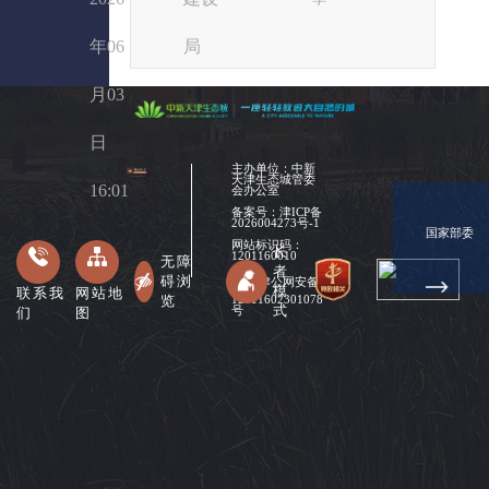
年06
局
月03
日
主办单位：中新
天津生态城管委
16:01
会办公室
备案号：
津ICP备
2026004273号-1
国家部委
网站标识码：
长
1201160010
无障
者
碍浏
津公网安备
模
联系我
网站地
览
12011602301078
式
们
图
号