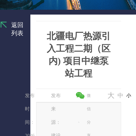
返回
列表
北疆电厂热源引
入工程二期（区
内) 项目中继泵
站工程
大
中
发布
发布
小
微
时
来
信
间：
源：
分
2026
建设
享