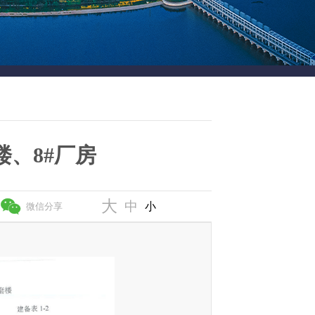
楼、8#厂房
大
中
小
微信分享