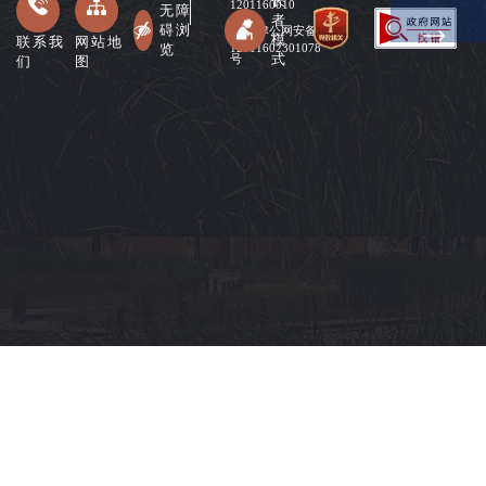
长
1201160010
无障
者
碍浏
津公网安备
模
联系我
网站地
览
12011602301078
式
们
图
号