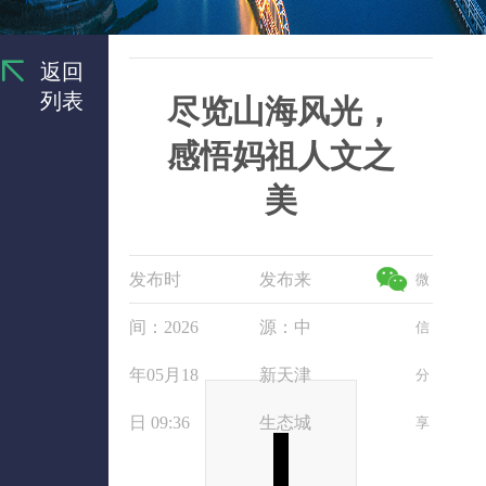
返回
列表
尽览山海风光，
感悟妈祖人文之
美
发布时
发布来
微
间：2026
源：中
信
年05月18
新天津
分
日 09:36
生态城
享