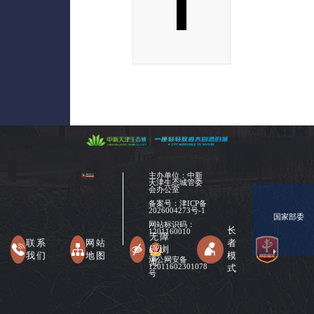
主办单位：中新
天津生态城管委
会办公室
备案号：
津ICP备
2026004273号-1
国家部委
网站标识码：
长
1201160010
无障
联系
网站
者
碍浏
我们
地图
模
津公网安备
览
式
12011602301078
号