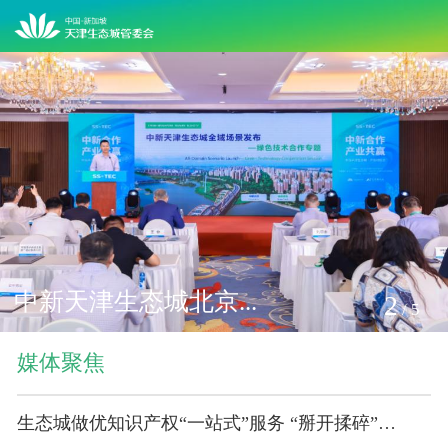
中新天津生态城北京...
2
/
5
媒体聚焦
生态城做优知识产权“一站式”服务 “掰开揉碎”挖创新 企业专利“1变3”