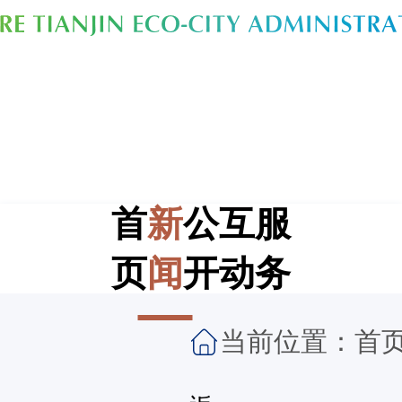
首
新
公
互
服
页
闻
开
动
务
当前位置：
首