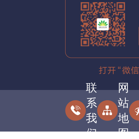
联
网
系
站
我
地
们
图