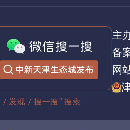
主
备
网站
津