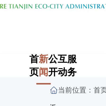
首
新
公
互
服
页
闻
开
动
务
当前位置：
首