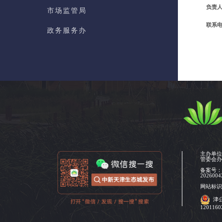
负责
市场监管局
联系
政务服务办
数据局
自贸创新局
新经济促进局
大健康产业局
综合执法局
基建管理办
主办单
管委会
群团工作部
备案号
2026004
网站标识码
图书档案馆
津
120116