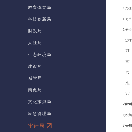
教育体育局
3.
科技创新局
4.
5.
财政局
6.
人社局
（四
生态环境局
（五
建设局
（六
城管局
（七
商促局
（八
文化旅游局
内设
应急管理局
办公
审计局
办公