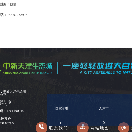
人姓名：
段喆
电话：
022-67288903
位：中新天津生态城
办公室
：
津ICP备
273号-1
国家部委
天津市
：1201160010
公网安备
02301078号
联系我们
网站地图