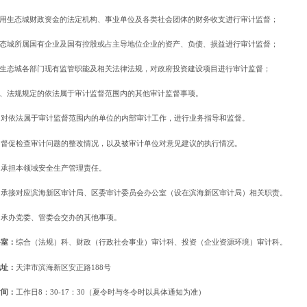
对使用生态城财政资金的法定机构、事业单位及各类社会团体的财务收支进行审计监督；
对生态城所属国有企业及国有控股或占主导地位企业的资产、负债、损益进行审计监督；
依据生态城各部门现有监管职能及相关法律法规，对政府投资建设项目进行审计监督；
法律、法规规定的依法属于审计监督范围内的其他审计监督事项。
）对依法属于审计监督范围内的单位的内部审计工作，进行业务指导和监督。
）督促检查审计问题的整改情况，以及被审计单位对意见建议的执行情况。
）承担本领域安全生产管理责任。
）承接对应滨海新区审计局、区委审计委员会办公室（设在滨海新区审计局）相关职责。
）承办党委、管委会交办的其他事项。
科室：
综合（法规）科、财政（行政社会事业）审计科、投资（企业资源环境）审计科。
地址：
天津市滨海新区安正路188号
时间：
工作日8：30-17：30
（
夏令时与冬令时以具体通知为准
）